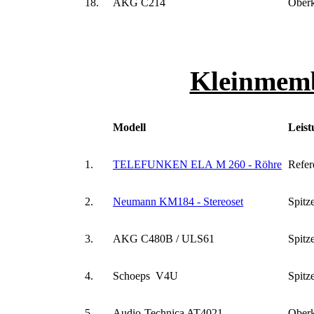
18.
AKG C214
Oberk
Kleinmem
Modell
Leist
1.
TELEFUNKEN ELA M 260 - Röhre
Refer
2.
Neumann KM184 - Stereoset
Spitz
3.
AKG C480B / ULS61
Spitz
4.
Schoeps V4U
Spitz
5.
Audio-Technica AT4021
Oberk