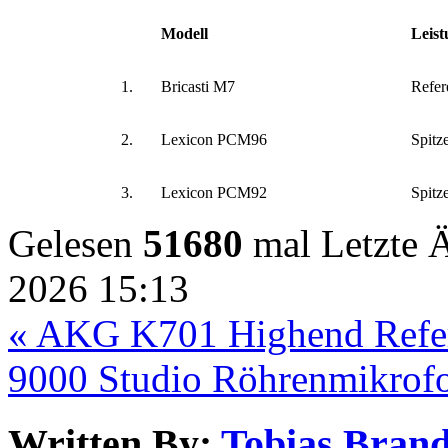
Modell
Leist
1.
Bricasti M7
Refer
2.
Lexicon PCM96
Spitz
3.
Lexicon PCM92
Spitz
Gelesen
51680
mal
Letzte 
2026 15:13
« AKG K701 Highend Refer
9000 Studio Röhrenmikrof
Written By:
Tobias Brand