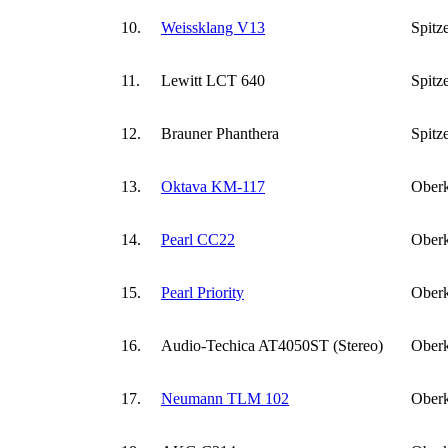
10.
Weissklang V13
Spitz
11.
Lewitt LCT 640
Spitz
12.
Brauner Phanthera
Spitz
13.
Oktava KM-117
Oberk
14.
Pearl CC22
Oberk
15.
Pearl Priority
Oberk
16.
Audio-Techica AT4050ST (Stereo)
Oberk
17.
Neumann TLM 102
Oberk