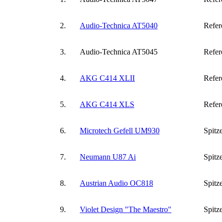
2.
Audio-Technica AT5040
Refer
3.
Audio-Technica AT5045
Refer
4.
AKG C414 XLII
Refer
5.
AKG C414 XLS
Refer
6.
Microtech Gefell UM930
Spitz
7.
Neumann U87 Ai
Spitz
8.
Austrian Audio OC818
Spitz
9.
Violet Design "The Maestro"
Spitz