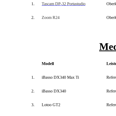
1.
Tascam DP-32 Portastudio
Oberk
2.
Zoom R24
Oberk
Med
Modell
Leist
1.
iBasso DX340 Max Ti
Refer
2.
iBasso DX340
Refer
3.
Lotoo GT2
Refer