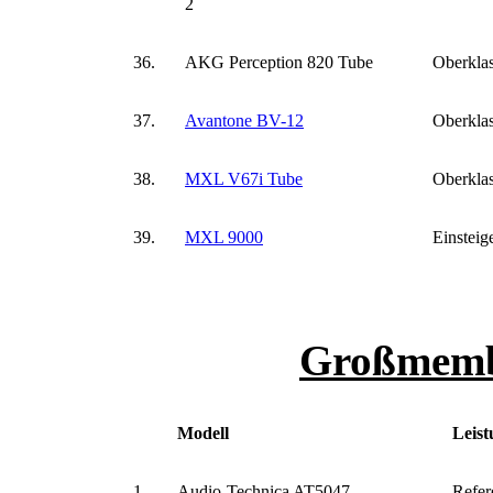
2
36.
AKG Perception 820 Tube
Oberkla
37.
Avantone BV-12
Oberkla
38.
MXL V67i Tube
Oberkla
39.
MXL 9000
Einsteig
Großmemb
Modell
Leist
1.
Audio-Technica AT5047
Refer