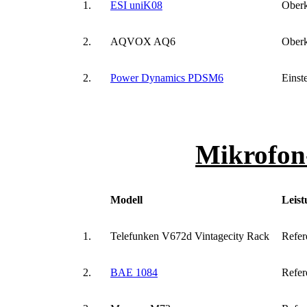
1.
ESI uniK08
Oberk
2.
AQVOX AQ6
Oberk
2.
Power Dynamics PDSM6
Einst
Mikrofon
Modell
Leist
1.
Telefunken V672d Vintagecity Rack
Refer
2.
BAE 1084
Refer