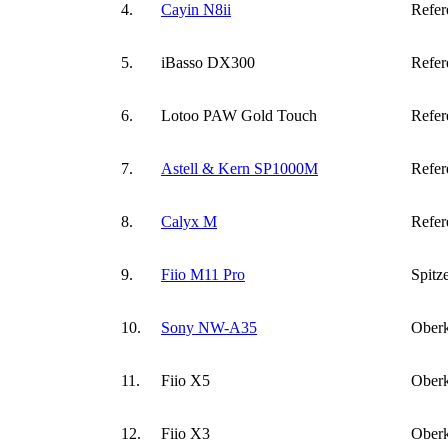
4.
Cayin N8ii
Refer
5.
iBasso DX300
Refer
6.
Lotoo PAW Gold Touch
Refer
7.
Astell & Kern SP1000M
Refer
8.
Calyx M
Refer
9.
Fiio M11 Pro
Spitz
10.
Sony NW-A35
Oberk
11.
Fiio X5
Oberk
12.
Fiio X3
Oberk