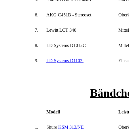
6.
AKG C451B - Stereoset
Oberk
7.
Lewitt LCT 340
Mitte
8.
LD Systems D1012C
Mitte
9.
LD Systems D1102
Einst
Bändch
Modell
Leist
1.
Shure
KSM 313/NE
Oberk