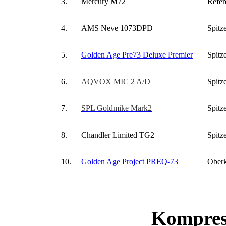
3.
Mercury M72
Refer
4.
AMS Neve 1073DPD
Spitz
5.
Golden Age Pre73 Deluxe Premier
Spitz
6.
AQVOX MIC 2 A/D
Spitz
7.
SPL Goldmike Mark2
Spitz
8.
Chandler Limited TG2
Spitz
10.
Golden Age Project PREQ-73
Oberk
Kompres