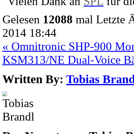
Vielen Dank an
SPL
für di
Gelesen
12088
mal
Letzte 
2014 18:44
« Omnitronic SHP-900 Mon
KSM313/NE Dual-Voice Bä
Written By:
Tobias Brand