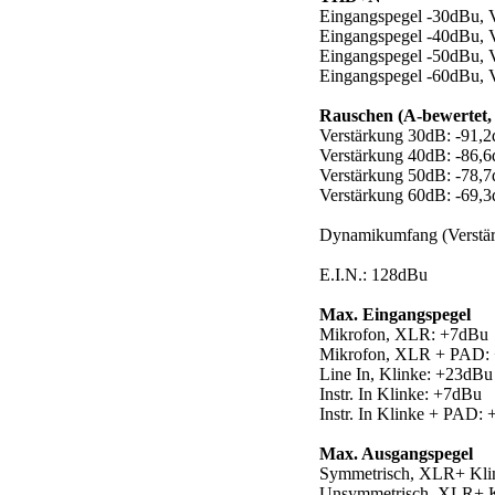
Eingangspegel -30dBu, 
Eingangspegel -40dBu, 
Eingangspegel -50dBu, 
Eingangspegel -60dBu, 
Rauschen (A-bewertet
Verstärkung 30dB: -91,
Verstärkung 40dB: -86,
Verstärkung 50dB: -78,
Verstärkung 60dB: -69,
Dynamikumfang (Verstä
E.I.N.: 128dBu
Max. Eingangspegel
Mikrofon, XLR: +7dBu
Mikrofon, XLR + PAD:
Line In, Klinke: +23dBu
Instr. In Klinke: +7dBu
Instr. In Klinke + PAD:
Max. Ausgangspegel
Symmetrisch, XLR+ Kli
Unsymmetrisch, XLR+ K