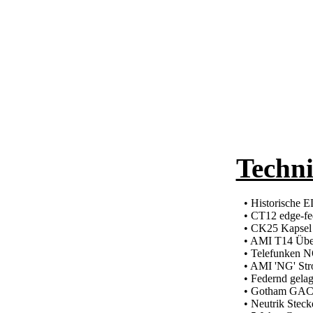
Techni
•
Historische 
• CT12 edge-fe
• CK25 Kapsel
• AMI T14 Über
• Telefunken 
• AMI 'NG' St
• Federnd gelag
• Gotham GAC
• Neutrik Stec