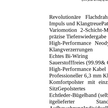
Revolutionäre Flachdrah
Impuls und KlangtreuePat
Variomotion 2-Schicht-
präzise Tiefenwiedergabe
High-Performance Neod
Klangverzerrungen
Echtes Bi-Wiring
Sauerstofffreies (99.99&
High-Performance Kabel
Professioneller 6,3 mm K
Komfortpolster mit einz
SitzGepolstertes
Echtleder-Bügelband (sel
itgelieferter S
AufbewahrungIndividuell 