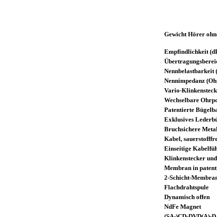
Gewicht Hörer ohne
Empfindlichkeit (
Übertragungsberei
Nennbelastbarkeit
Nennimpedanz (Oh
Vario-Klinkenstecke
Wechselbare Ohrpo
Patentierte Bügel
Exklusives Lederb
Bruchsichere Metal
Kabel, sauerstofff
Einseitige Kabelfü
Klinkenstecker und
Membran in patent
2-Schicht-Membra
Flachdrahtspule
Dynamisch offen
NdFe Magnet
(SA-)CD-DVD(A)-D