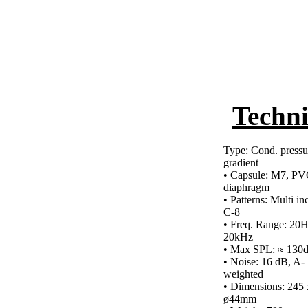
Techni
Type: Cond. pressu
gradient
• Capsule: M7, P
diaphragm
• Patterns: Multi in
C-8
• Freq. Range: 20H
20kHz
• Max SPL: ≈ 130
• Noise: 16 dB, A-
weighted
• Dimensions: 245 
ø44mm