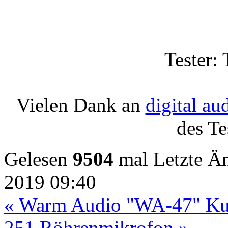
Tester:
Vielen Dank an
digital au
des Te
Gelesen
9504
mal
Letzte Ä
2019 09:40
« Warm Audio "WA-47" Ku
251 Röhrenmikrofon »