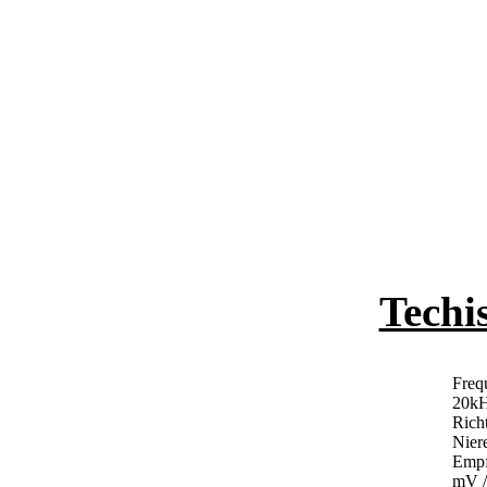
Techi
Freq
20k
Richt
Nier
Empf
mV /