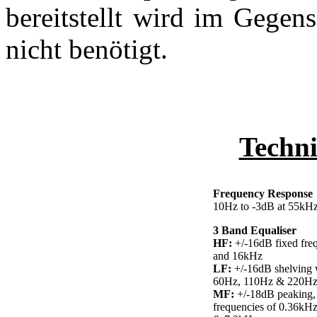
bereitstellt wird im Gegen
nicht benötigt.
Techni
Frequency Response
10Hz to -3dB at 55kH
3 Band Equaliser
HF:
+/-16dB fixed fre
and 16kHz
LF:
+/-16dB shelving w
60Hz, 110Hz & 220H
MF:
+/-18dB peaking, f
frequencies of 0.36kH