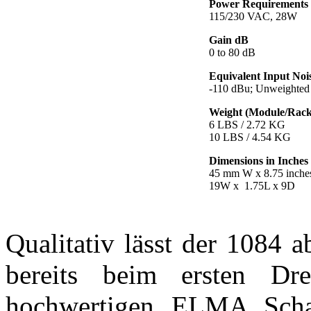
Power Requirements
115/230 VAC, 28W
Gain dB
0 to 80 dB
Equivalent Input Noi
-110 dBu; Unweighte
Weight (Module/Rac
6 LBS / 2.72 KG
10 LBS / 4.54 KG
Dimensions in Inche
45 mm W x 8.75 inches
19W x 1.75L x 9D
Qualitativ lässt der 1084 
bereits beim ersten Dr
hochwertigen ELMA Schalt