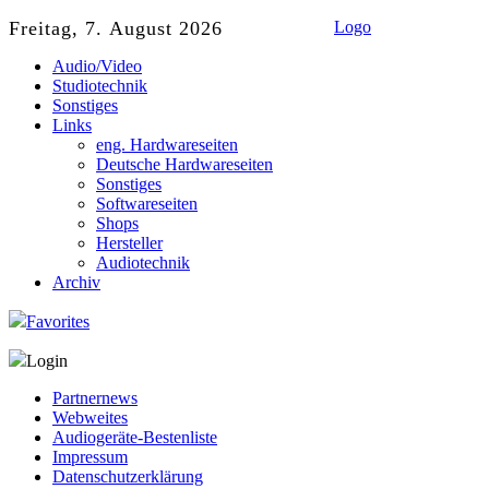
Freitag, 7. August 2026
Logo
Audio/Video
Studiotechnik
Sonstiges
Links
eng. Hardwareseiten
Deutsche Hardwareseiten
Sonstiges
Softwareseiten
Shops
Hersteller
Audiotechnik
Archiv
Favorites
Login
Partnernews
Webweites
Audiogeräte-Bestenliste
Impressum
Datenschutzerklärung