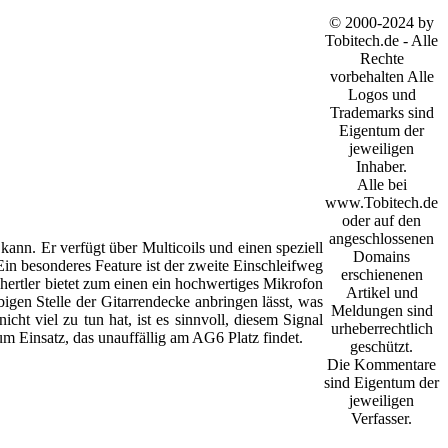
© 2000-2024 by
Tobitech.de - Alle
Rechte
vorbehalten Alle
Logos und
Trademarks sind
Eigentum der
jeweiligen
Inhaber.
Alle bei
www.Tobitech.de
oder auf den
angeschlossenen
ann. Er verfügt über Multicoils und einen speziell
Domains
in besonderes Feature ist der zweite Einschleifweg
erschienenen
hertler bietet zum einen ein hochwertiges Mikrofon
Artikel und
gen Stelle der Gitarrendecke anbringen lässt, was
Meldungen sind
ht viel zu tun hat, ist es sinnvoll, diesem Signal
urheberrechtlich
 Einsatz, das unauffällig am AG6 Platz findet.
geschützt.
Die Kommentare
sind Eigentum der
jeweiligen
Verfasser.