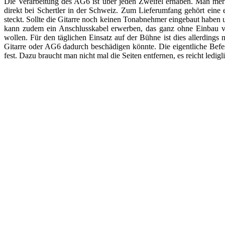
Die Verarbeitung des AG6 ist über jeden Zweifel erhaben. Man merk
direkt bei Schertler in der Schweiz. Zum Lieferumfang gehört ein
steckt. Sollte die Gitarre noch keinen Tonabnehmer eingebaut haben
kann zudem ein Anschlusskabel erwerben, das ganz ohne Einbau ver
wollen. Für den täglichen Einsatz auf der Bühne ist dies allerdings
Gitarre oder AG6 dadurch beschädigen könnte. Die eigentliche Befest
fest. Dazu braucht man nicht mal die Seiten entfernen, es reicht ledig