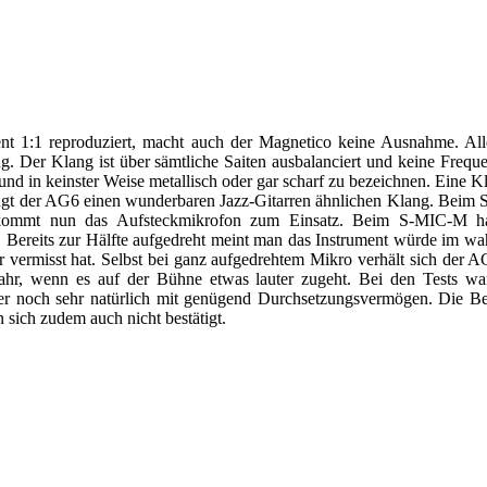
nt 1:1 reproduziert, macht auch der Magnetico keine Ausnahme. Alle
. Der Klang ist über sämtliche Saiten ausbalanciert und keine Frequ
d in keinster Weise metallisch oder gar scharf zu bezeichnen. Eine K
t erzeugt der AG6 einen wunderbaren Jazz-Gitarren ähnlichen Klang. Bei
 kommt nun das Aufsteckmikrofon zum Einsatz. Beim S-MIC-M ha
t. Bereits zur Hälfte aufgedreht meint man das Instrument würde im w
r vermisst hat. Selbst bei ganz aufgedrehtem Mikro verhält sich der 
fahr, wenn es auf der Bühne etwas lauter zugeht. Bei den Tests w
er noch sehr natürlich mit genügend Durchsetzungsvermögen. Die Be
n sich zudem auch nicht bestätigt.