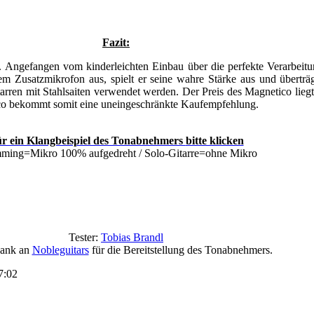
Fazit:
 Angefangen vom kinderleichten Einbau über die perfekte Verarbeitu
hem Zusatzmikrofon aus, spielt er seine wahre Stärke aus und übert
arren mit Stahlsaiten verwendet werden. Der Preis des Magnetico lieg
etico bekommt somit eine uneingeschränkte Kaufempfehlung.
r ein Klangbeispiel des Tonabnehmers
bitte klicken
ming=Mikro 100% aufgedreht / Solo-Gitarre=ohne Mikro
Tester:
Tobias Brandl
Dank an
Nobleguitars
für die Bereitstellung des Tonabnehmers.
7:02