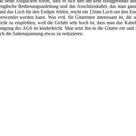
t beim Auspacken sofort, dass es sich hier um kein Billigprodukt au
e englische Bedienungsanleitung und das Anschlusskabel, das man g
 und das Loch für den Endpin fehlen, reicht ein 12mm Loch um den End
wendet werden kann. Was evtl. für Gitarristen interessant ist, die
 nicht zu empfehlen, weil die Gefahr sehr hoch ist, dass man das Kabe
igung des AG6 ist kinderleicht. Man setzt ihn in die Gitarre ein und 
lich die Saitenspannung etwas zu reduzieren.