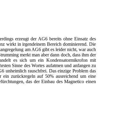
rdings erzeugt der AG6 bereits ohne Einsatz des
enz wirkt in irgendeinem Bereich dominierend. Die
langregelung am AG6 gibt es leider nicht, war auch
m Strumming merkt man aber dann doch, dass ihm der
ndelt es sich um ein Kondensatormikrofon mit
ahrsten Sinne des Wortes aufatmen und anfangen zu
AG6 unheimlich rauschfrei. Das einzige Problem das
ar ein zurückregeln auf 50% ausreichend um eine
fürchtungen, das der Einbau des Magnetico einen