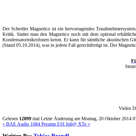
Der Schertler Magnetico ist ein hervorragendes Tonabnehmersystem.
Kritik. Stattet man den Magnetico noch mit dem optional erhältlic
Kondensatormikrofonen kennt. Er kann für sämtliche akustischen Git
(Stand 05.10.2014), was in jedem Fall gerechtfertigt ist. Der Magn
Fü
Strum
Vielen 
Gelesen
12899
mal
Letzte Änderung am Montag, 20 Oktober 2014 0
« BAE Audio 1084 Preamp
ESI Juli@ XTe »
Written By:
Tobias Brandl