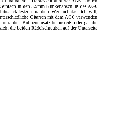
s China handelt. Hergestellt wird der AG6 nämlich
anz einfach in den 3,5mm Klinkenanschluß des AG6
pin-Jack festzuschrauben. Wer auch das nicht will,
 unterschiedliche Gitarren mit dem AG6 verwenden
l im rauhen Bühneneinsatz herausreißt oder gar die
zieht die beiden Rädelschrauben auf der Unterseite