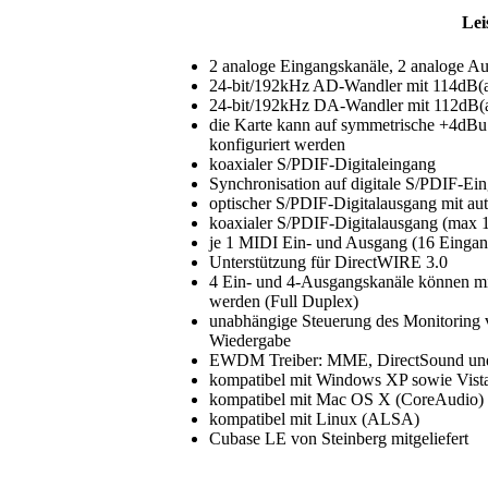
Lei
2 analoge Eingangskanäle, 2 analoge A
24-bit/192kHz AD-Wandler mit 114dB(
24-bit/192kHz DA-Wandler mit 112dB(
die Karte kann auf symmetrische +4dB
konfiguriert werden
koaxialer S/PDIF-Digitaleingang
Synchronisation auf digitale S/PDIF-Ei
optischer S/PDIF-Digitalausgang mit a
koaxialer S/PDIF-Digitalausgang (max
je 1 MIDI Ein- und Ausgang (16 Eingan
Unterstützung für DirectWIRE 3.0
4 Ein- und 4-Ausgangskanäle können mit
werden (Full Duplex)
unabhängige Steuerung des Monitoring v
Wiedergabe
EWDM Treiber: MME, DirectSound und
kompatibel mit Windows XP sowie Vista,
kompatibel mit Mac OS X (CoreAudio)
kompatibel mit Linux (ALSA)
Cubase LE von Steinberg mitgeliefert