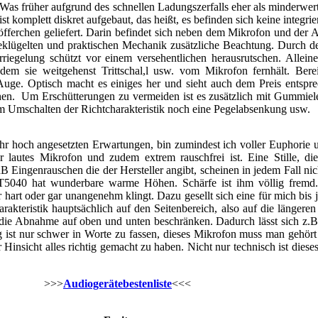
as früher aufgrund des schnellen Ladungszerfalls eher als minderwert
 komplett diskret aufgebaut, das heißt, es befinden sich keine integr
öfferchen geliefert. Darin befindet sich neben dem Mikrofon und der
geklügelten und praktischen Mechanik zusätzliche Beachtung. Durch 
iegelung schützt vor einem versehentlichen herausrutschen. Alleine
indem sie weitgehenst Trittschal,l usw. vom Mikrofon fernhält. Be
uge. Optisch macht es einiges her und sieht auch dem Preis entspre
sehen. Um Erschütterungen zu vermeiden ist es zusätzlich mit Gummi
 zum Umschalten der Richtcharakteristik noch eine Pegelabsenkung usw.
r hoch angesetzten Erwartungen, bin zumindest ich voller Euphorie 
 lautes Mikrofon und zudem extrem rauschfrei ist. Eine Stille, die
 Eingenrauschen die der Hersteller angibt, scheinen in jedem Fall nich
 AT5040 hat wunderbare warme Höhen. Schärfe ist ihm völlig fremd
hart oder gar unangenehm klingt. Dazu gesellt sich eine für mich bis
kteristik hauptsächlich auf den Seitenbereich, also auf die längeren S
 die Abnahme auf oben und unten beschränken. Dadurch lässt sich z.B.
st nur schwer in Worte zu fassen, dieses Mikrofon muss man gehört 
nsicht alles richtig gemacht zu haben. Nicht nur technisch ist diese
>>>
Audiogerätebestenliste
<<<