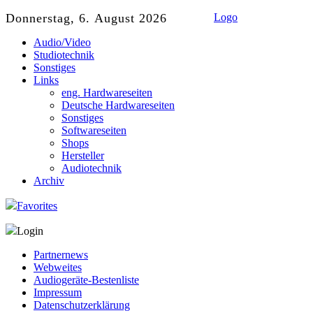
Donnerstag, 6. August 2026
Logo
Audio/Video
Studiotechnik
Sonstiges
Links
eng. Hardwareseiten
Deutsche Hardwareseiten
Sonstiges
Softwareseiten
Shops
Hersteller
Audiotechnik
Archiv
Favorites
Login
Partnernews
Webweites
Audiogeräte-Bestenliste
Impressum
Datenschutzerklärung