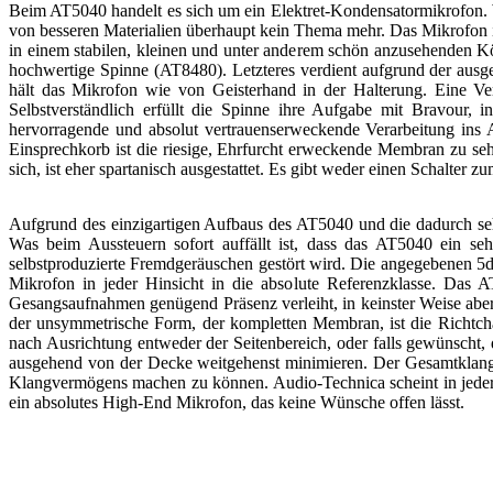
Beim AT5040 handelt es sich um ein Elektret-Kondensatormikrofon. W
von besseren Materialien überhaupt kein Thema mehr. Das Mikrofon ist
in einem stabilen, kleinen und unter anderem schön anzusehenden K
hochwertige Spinne (AT8480). Letzteres verdient aufgrund der aus
hält das Mikrofon wie von Geisterhand in der Halterung. Eine Verr
Selbstverständlich erfüllt die Spinne ihre Aufgabe mit Bravour, 
hervorragende und absolut vertrauenserweckende Verarbeitung ins A
Einsprechkorb ist die riesige, Ehrfurcht erweckende Membran zu 
sich, ist eher spartanisch ausgestattet. Es gibt weder einen Schalter
Aufgrund des einzigartigen Aufbaus des AT5040 und die dadurch seh
Was beim Aussteuern sofort auffällt ist, dass das AT5040 ein sehr
selbstproduzierte Fremdgeräuschen gestört wird. Die angegebenen 5dB
Mikrofon in jeder Hinsicht in die absolute Referenzklasse. Das
Gesangsaufnahmen genügend Präsenz verleiht, in keinster Weise aber 
der unsymmetrische Form, der kompletten Membran, ist die Richtchara
nach Ausrichtung entweder der Seitenbereich, oder falls gewünscht,
ausgehend von der Decke weitgehenst minimieren. Der Gesamtklang i
Klangvermögens machen zu können. Audio-Technica scheint in jeder Hi
ein absolutes High-End Mikrofon, das keine Wünsche offen lässt.