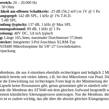
ereich:
20 – 20.000 Hz
:
50 Ohm
hkeit am offenen Schaltkreis:
-25 dB (56,2 mV) re 1V @ 1 Pa
angspegel:
142 dB SPL, 1 kHz @ 1% T.H.D.
:
5 dB SPL
fang (typisch):
137 dB, 1 kHz @ Max SPL
nnungsabstand:
89 dB, 1 kHz @ 1 Pa
peisung:
48V DC, 3,8 mA typisch
g:
Länge 165,3mm, maximaler Durchmesser 57,0mm
stecker:
Integrierter 3-Pol Anschluss XLRM-Typ
AT8480 Mikrofonspinne für 5/8“-27 Gewindestative,
erpackung
 Membran, die aus 4 einzelnen ebenfalls rechteckigen und lediglich 2 
mlich bereits seit vielen Jahren, z.B. bei den Mikrofonen von Pearl. 
 für die Entwicklung zur rechteckigen Form liegt in der Minimierung d
en Kapseln keine Resonanzen gibt, genau genommen gibt es nämlich sehr 
wurde die Membran des AT5040 mit dem gleichen Aufwand hergestellt w
 einem künstlichen Alterungsprozess unterzogen. Nur die Membran, di
ist es zudem wichtig, das alle über die absolut gleichen Klangeigensc