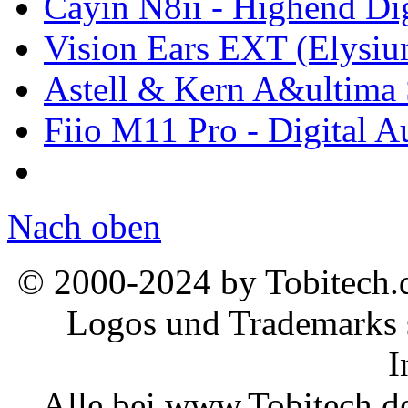
Cayin N8ii - Highend Dig
Vision Ears EXT (Elysi
Astell & Kern A&ultim
Fiio M11 Pro - Digital A
Nach oben
© 2000-2024 by Tobitech.d
Logos und Trademarks s
I
Alle bei www.Tobitech.d