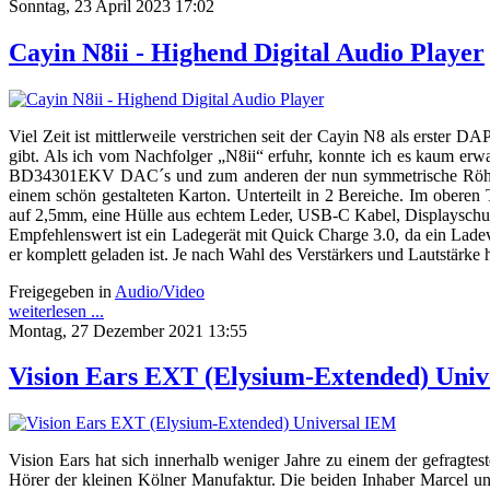
Sonntag, 23 April 2023 17:02
Cayin N8ii - Highend Digital Audio Player
Viel Zeit ist mittlerweile verstrichen seit der Cayin N8 als erster D
gibt. Als ich vom Nachfolger „N8ii“ erfuhr, konnte ich es kaum er
BD34301EKV DAC´s und zum anderen der nun symmetrische Röhrenve
einem schön gestalteten Karton. Unterteilt in 2 Bereiche. Im oberen
auf 2,5mm, eine Hülle aus echtem Leder, USB-C Kabel, Displayschutz
Empfehlenswert ist ein Ladegerät mit Quick Charge 3.0, da ein Ladev
er komplett geladen ist. Je nach Wahl des Verstärkers und Lautstärke 
Freigegeben in
Audio/Video
weiterlesen ...
Montag, 27 Dezember 2021 13:55
Vision Ears EXT (Elysium-Extended) Uni
Vision Ears hat sich innerhalb weniger Jahre zu einem der gefragt
Hörer der kleinen Kölner Manufaktur. Die beiden Inhaber Marcel un