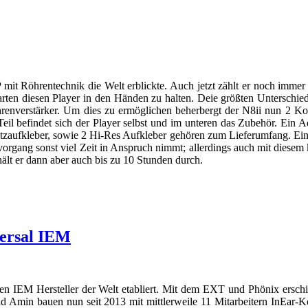
AP mit Röhrentechnik die Welt erblickte. Auch jetzt zählt er noch immer
warten diesen Player in den Händen zu halten. Deie größten Untersc
rstärker. Um dies zu ermöglichen beherbergt der N8ii nun 2 Korg
 Teil befindet sich der Player selbst und im unteren das Zubehör. Ei
aufkleber, sowie 2 Hi-Res Aufkleber gehören zum Lieferumfang. Ein N
organg sonst viel Zeit in Anspruch nimmt; allerdings auch mit diesem
hält er dann aber auch bis zu 10 Stunden durch.
versal IEM
esten IEM Hersteller der Welt etabliert. Mit dem EXT und Phönix er
d Amin bauen nun seit 2013 mit mittlerweile 11 Mitarbeitern InEar-