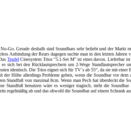
 No-Go. Gerade deshalb sind Soundbars sehr beliebt und der Markt mit
less Anbindung der Rears dagegen suchte man in den letzten Jahren ve
 Das
Teufel
Cinesystem Trios "5.1-Set M" ist eines davon. Lieferbar ist 
lt es sich bei den Rücklautsprechern um 2-Wege Standlautsprecher 
en identisch. Die Trios eignet sich für TV´s ab 55“, da sie mit eine
 mit der Höhe allerdings Probleme geben, wenn die Soundbar vor dem 
neren Standfuß von maximal 8cm. Wenn man Pech hat überdeckt die So
ne Standfuß benutzen wäre es weniger tragisch, steht die Soundbar 
eits regelmäßig ab und das obwohl die Soundbar auf einem Schrank au