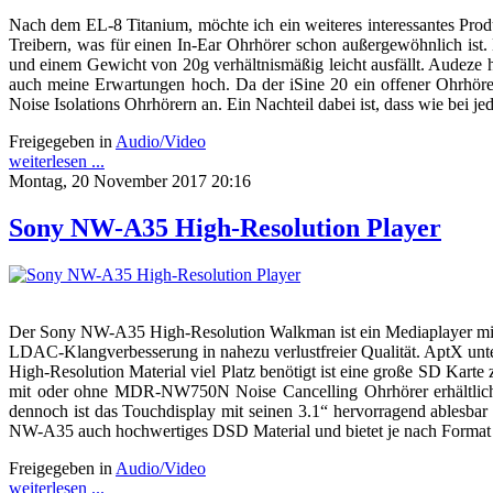
Nach dem EL-8 Titanium, möchte ich ein weiteres interessantes Prod
Treibern, was für einen In-Ear Ohrhörer schon außergewöhnlich ist. 
und einem Gewicht von 20g verhältnismäßig leicht ausfällt. Audeze 
auch meine Erwartungen hoch. Da der iSine 20 ein offener Ohrhöre
Noise Isolations Ohrhörern an. Ein Nachteil dabei ist, dass wie bei
Freigegeben in
Audio/Video
weiterlesen ...
Montag, 20 November 2017 20:16
Sony NW-A35 High-Resolution Player
Der Sony NW-A35 High-Resolution Walkman ist ein Mediaplayer mit b
LDAC-Klangverbesserung in nahezu verlustfreier Qualität. AptX unter
High-Resolution Material viel Platz benötigt ist eine große SD Kart
mit oder ohne MDR-NW750N Noise Cancelling Ohrhörer erhältlich.
dennoch ist das Touchdisplay mit seinen 3.1“ hervorragend ablesbar
NW-A35 auch hochwertiges DSD Material und bietet je nach Format e
Freigegeben in
Audio/Video
weiterlesen ...