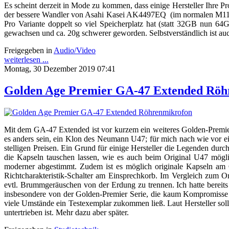
Es scheint derzeit in Mode zu kommen, dass einige Hersteller Ihre 
der bessere Wandler von Asahi Kasei AK4497EQ (im normalen M11 w
Pro Variante doppelt so viel Speicherplatz hat (statt 32GB nun 64G
gewachsen und ca. 20g schwerer geworden. Selbstverständlich ist auc
Freigegeben in
Audio/Video
weiterlesen ...
Montag, 30 Dezember 2019 07:41
Golden Age Premier GA-47 Extended Röh
Mit dem GA-47 Extended ist vor kurzem ein weiteres Golden-Premier
es anders sein, ein Klon des Neumann U47; für mich nach wie vor ein
stelligen Preisen. Ein Grund für einige Hersteller die Legenden d
die Kapseln tauschen lassen, wie es auch beim Original U47 möglich
moderner abgestimmt. Zudem ist es möglich originale Kapseln a
Richtcharakteristik-Schalter am Einsprechkorb. Im Vergleich zum O
evtl. Brummgeräuschen von der Erdung zu trennen. Ich hatte bereits 
insbesondere von der Golden-Premier Serie, die kaum Kompromisse ei
viele Umstände ein Testexemplar zukommen ließ. Laut Hersteller sol
untertrieben ist. Mehr dazu aber später.