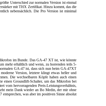
größte Unterschied zur normalen Version ist einmal
tärker mit THX Zertifikat. Hinzu kommt, das die
entlich nebensächlich. Die Pro Version ist minimal
 Mikrofon im Bunde. Das GA-47 XT ist, wie könnte
um mehr erhältlich und wenn, zu horrenden teils 5-
um normalen GA-47 ist, dass sich nun beim GA-47XT
moderne Version, letztere klingt etwas heller und
ommen. Die wechselbaren Köpfe haben auch einen
ie einen Groundlift-Schalter, um das Mikrofon bei
tert vom hervorragenden Preis-Leistungsverhältnis,
e geht mein Dank wieder an Bo Medin, der mir ohne
7 entsprechen, was aber im positiven Sinne absolut