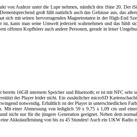
ukt von Audeze unter die Lupe nehmen, nämlich den iSine 20. Der iSi
Dementsprechend groß fällt natürlich auch das Gehäuse aus, das aller
hat sich mit seinen hervorragenden Magnetostaten in der High-End Sz
r ist, kann man seine Umwelt jederzeit wahrnehmen und das fühlt s
 jedem offenen Kopfhörer auch andere Personen, gerade in leiser Umgeb
ereits 16GB internem Speicher und Bluetooth; er ist mit NFC sehr s
stützt der Player leider nicht. Ein zusätzlicher microSD Kartenschacht
e zwingend notwendig. Erhältlich ist der Player in unterschiedlichen F
 Mit einer Abmessung von lediglich 59 x 9,75 x 1,09 cm und einem
 und nicht nur für die jüngere Generation geeignet. Neben dem normal
ine Akkulaufleistung von bis zu 45 Stunden! Auch ein UKW Radio ist