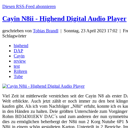
Diesen RSS-Feed abonnieren
Cayin N8ii - Highend Digital Audio Player
geschrieben von
Tobias Brandl
|
Sonntag, 23 April 2023 17:02
|
Fre
Schlagwörter
highend
DAP
Cayin
review
test
Röhren
Tube
Viel Zeit ist mittlerweile verstrichen seit der Cayin N8 als erster
Welt erblickte. Auch jetzt zählt er noch immer zu den best klinge
kaufen gibt. Als ich vom Nachfolger „N8ii“ erfuhr, konnte ich es k
in den Händen zu halten. Deie größten Unterschiede zum Vorgänger
Rohm BD34301EKV DAC´s und zum anderen der nun symmetrisch
dies zu ermöglichen beherbergt der N8ii nun 2 Korg Nutube 6P1 M
N8ii in einem schön gestalteten Karton. Unterteilt in 2 Bereiche. Im