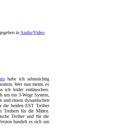
egeben in
Audio/Video
ars
habe ich sehnsüchtig
uration. Wer nun meint, es
 ich leider enttäuschen.
ich um ein 3-Wege System,
hen und einem dynamischen
r die beiden EST Treiber
 Treibers für die Mitten.
sche Treiber und für die
Version handelt es sich um