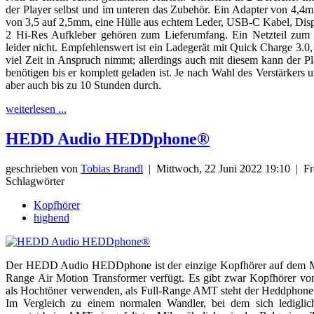
der Player selbst und im unteren das Zubehör. Ein Adapter von 4,4
von 3,5 auf 2,5mm, eine Hülle aus echtem Leder, USB-C Kabel, Disp
2 Hi-Res Aufkleber gehören zum Lieferumfang. Ein Netzteil zum
leider nicht. Empfehlenswert ist ein Ladegerät mit Quick Charge 3.0
viel Zeit in Anspruch nimmt; allerdings auch mit diesem kann der P
benötigen bis er komplett geladen ist. Je nach Wahl des Verstärkers u
aber auch bis zu 10 Stunden durch.
weiterlesen ...
HEDD Audio HEDDphone®
geschrieben von
Tobias Brandl
|
Mittwoch, 22 Juni 2022 19:10
|
Fre
Schlagwörter
Kopfhörer
highend
Der HEDD Audio HEDDphone ist der einzige Kopfhörer auf dem Mar
Range Air Motion Transformer verfügt. Es gibt zwar Kopfhörer v
als Hochtöner verwenden, als Full-Range AMT steht der Heddphone al
Im Vergleich zu einem normalen Wandler, bei dem sich ledigli