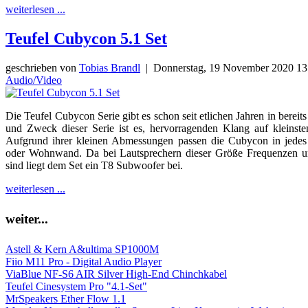
weiterlesen ...
Teufel Cubycon 5.1 Set
geschrieben von
Tobias Brandl
|
Donnerstag, 19 November 2020 1
Audio/Video
Die Teufel Cubycon Serie gibt es schon seit etlichen Jahren in bereit
und Zweck dieser Serie ist es, hervorragenden Klang auf kleins
Aufgrund ihrer kleinen Abmessungen passen die Cubycon in jedes 
oder Wohnwand. Da bei Lautsprechern dieser Größe Frequenzen u
sind liegt dem Set ein T8 Subwoofer bei.
weiterlesen ...
weiter...
Astell & Kern A&ultima SP1000M
Fiio M11 Pro - Digital Audio Player
ViaBlue NF-S6 AIR Silver High-End Chinchkabel
Teufel Cinesystem Pro "4.1-Set"
MrSpeakers Ether Flow 1.1