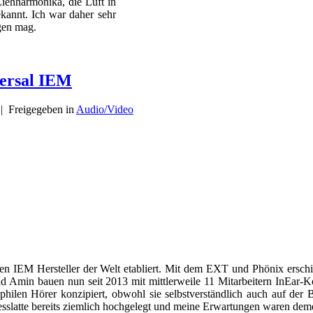
Ziehharmonika, die Luft in
kannt. Ich war daher sehr
gen mag.
versal IEM
|
Freigegeben in
Audio/Video
esten IEM Hersteller der Welt etabliert. Mit dem EXT und Phönix er
d Amin bauen nun seit 2013 mit mittlerweile 11 Mitarbeitern InEar-
ophilen Hörer konzipiert, obwohl sie selbstverständlich auch auf de
sslatte bereits ziemlich hochgelegt und meine Erwartungen waren dem