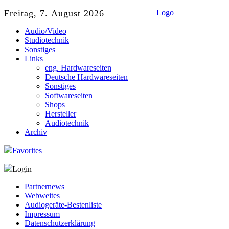
Freitag, 7. August 2026
Logo
Audio/Video
Studiotechnik
Sonstiges
Links
eng. Hardwareseiten
Deutsche Hardwareseiten
Sonstiges
Softwareseiten
Shops
Hersteller
Audiotechnik
Archiv
Favorites
Login
Partnernews
Webweites
Audiogeräte-Bestenliste
Impressum
Datenschutzerklärung