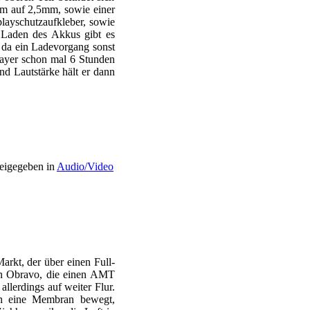
mm auf 2,5mm, sowie einer
layschutzaufkleber, sowie
 Laden des Akkus gibt es
, da ein Ladevorgang sonst
layer schon mal 6 Stunden
nd Lautstärke hält er dann
igegeben in
Audio/Video
kt, der über einen Full-
on Obravo, die einen AMT
lerdings auf weiter Flur.
ch eine Membran bewegt,