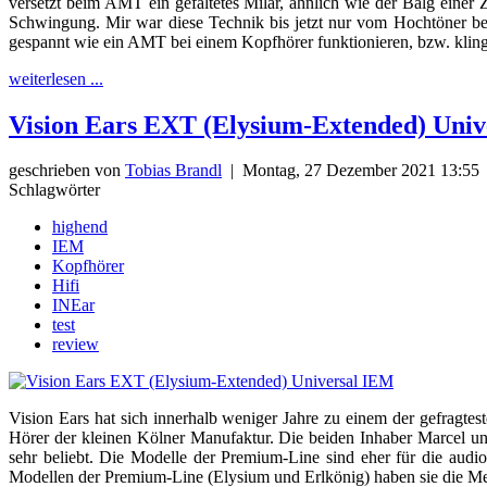
versetzt beim AMT ein gefaltetes Milar, ähnlich wie der Balg einer 
Schwingung. Mir war diese Technik bis jetzt nur vom Hochtöner be
gespannt wie ein AMT bei einem Kopfhörer funktionieren, bzw. klin
weiterlesen ...
Vision Ears EXT (Elysium-Extended) Uni
geschrieben von
Tobias Brandl
|
Montag, 27 Dezember 2021 13:55
Schlagwörter
highend
IEM
Kopfhörer
Hifi
INEar
test
review
Vision Ears hat sich innerhalb weniger Jahre zu einem der gefragt
Hörer der kleinen Kölner Manufaktur. Die beiden Inhaber Marcel un
sehr beliebt. Die Modelle der Premium-Line sind eher für die audi
Modellen der Premium-Line (Elysium und Erlkönig) haben sie die Me