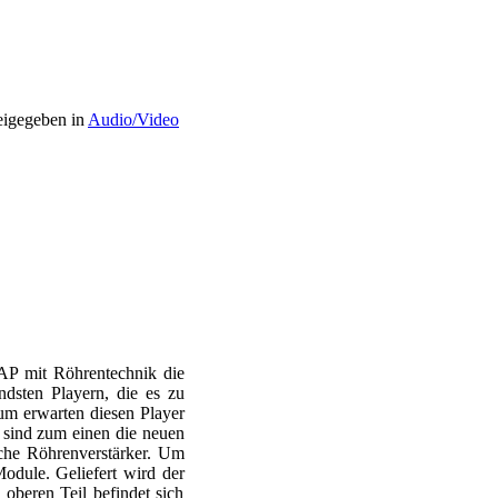
igegeben in
Audio/Video
 DAP mit Röhrentechnik die
ndsten Playern, die es zu
aum erwarten diesen Player
 sind zum einen die neuen
e Röhrenverstärker. Um
odule. Geliefert wird der
 oberen Teil befindet sich