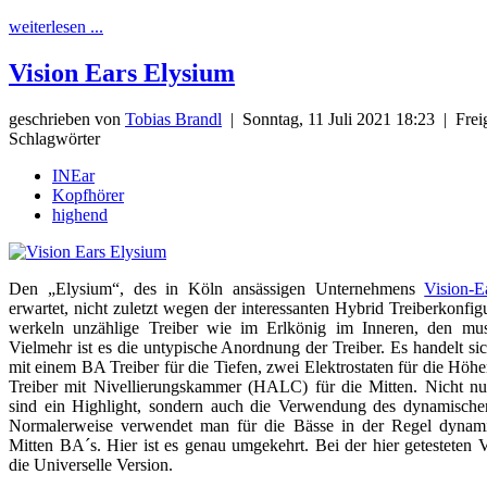
weiterlesen ...
Vision Ears Elysium
geschrieben von
Tobias Brandl
|
Sonntag, 11 Juli 2021 18:23
|
Freig
Schlagwörter
INEar
Kopfhörer
highend
Den „Elysium“, des in Köln ansässigen Unternehmens
Vision-E
erwartet, nicht zuletzt wegen der interessanten Hybrid Treiberkonfig
werkeln unzählige Treiber wie im Erlkönig im Inneren, den muss
Vielmehr ist es die untypische Anordnung der Treiber. Es handelt s
mit einem BA Treiber für die Tiefen, zwei Elektrostaten für die Hö
Treiber mit Nivellierungskammer (HALC) für die Mitten. Nicht nu
sind ein Highlight, sondern auch die Verwendung des dynamischen
Normalerweise verwendet man für die Bässe in der Regel dynami
Mitten BA´s. Hier ist es genau umgekehrt. Bei der hier getesteten 
die Universelle Version.