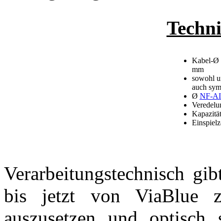
Techni
Kabel-Ø i
mm
sowohl u
auch sym
Ø
NF-AIR
Veredelun
Kapazitä
Einspielz
Verarbeitungstechnisch gib
bis jetzt von ViaBlue z
auszusetzen und optisch 