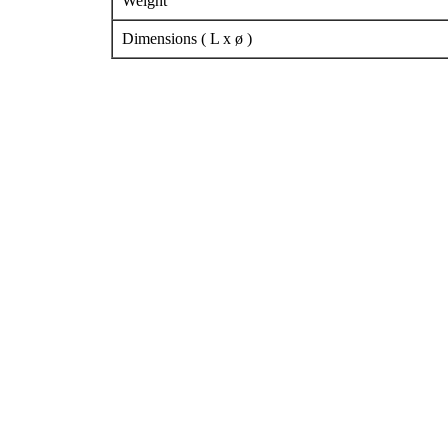
Weight
Dimensions ( L x ø )