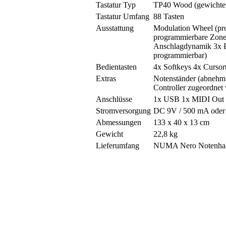
Tastatur Typ
TP40 Wood (gewichte
Tastatur Umfang
88 Tasten
Ausstattung
Modulation Wheel (pr
programmierbare Zone
Anschlagdynamik 3x P
programmierbar)
Bedientasten
4x Softkeys 4x Cursor
Extras
Notenständer (abnehmb
Controller zugeordnet
Anschlüsse
1x USB 1x MIDI Out 2
Stromversorgung
DC 9V / 500 mA ode
Abmessungen
133 x 40 x 13 cm
Gewicht
22,8 kg
Lieferumfang
NUMA Nero Notenhalte