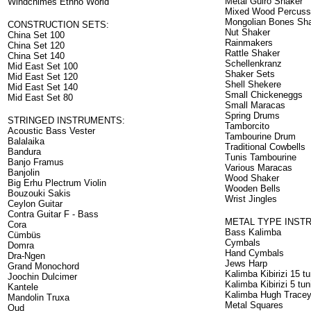
Metal Guiro Shaker
Windchimes Ethno World
Mixed Wood Percuss
Mongolian Bones Sh
CONSTRUCTION SETS:
Nut Shaker
China Set 100
Rainmakers
China Set 120
Rattle Shaker
China Set 140
Schellenkranz
Mid East Set 100
Shaker Sets
Mid East Set 120
Shell Shekere
Mid East Set 140
Small Chickeneggs
Mid East Set 80
Small Maracas
Spring Drums
STRINGED INSTRUMENTS:
Tamborcito
Acoustic Bass Vester
Tambourine Drum
Balalaika
Traditional Cowbells
Bandura
Tunis Tambourine
Banjo Framus
Various Maracas
Banjolin
Wood Shaker
Big Erhu Plectrum Violin
Wooden Bells
Bouzouki Sakis
Wrist Jingles
Ceylon Guitar
Contra Guitar F - Bass
METAL TYPE INST
Cora
Bass Kalimba
Cümbüs
Cymbals
Domra
Hand Cymbals
Dra-Ngen
Jews Harp
Grand Monochord
Kalimba Kibirizi 15 t
Joochin Dulcimer
Kalimba Kibirizi 5 tu
Kantele
Kalimba Hugh Trace
Mandolin Truxa
Metal Squares
Oud