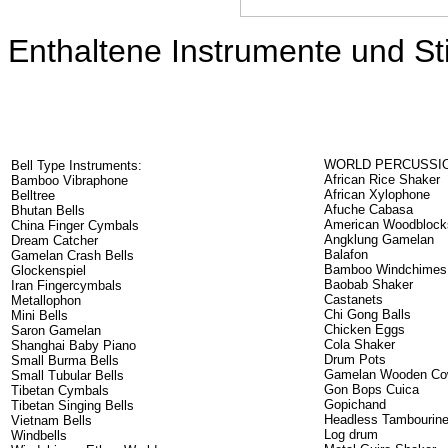
Enthaltene Instrumente und S
WORLD PERCUSSI
Bell Type Instruments:
African Rice Shaker
Bamboo Vibraphone
African Xylophone
Belltree
Afuche Cabasa
Bhutan Bells
American Woodblock
China Finger Cymbals
Angklung Gamelan
Dream Catcher
Balafon
Gamelan Crash Bells
Bamboo Windchimes
Glockenspiel
Baobab Shaker
Iran Fingercymbals
Castanets
Metallophon
Chi Gong Balls
Mini Bells
Chicken Eggs
Saron Gamelan
Cola Shaker
Shanghai Baby Piano
Drum Pots
Small Burma Bells
Gamelan Wooden Co
Small Tubular Bells
Gon Bops Cuica
Tibetan Cymbals
Gopichand
Tibetan Singing Bells
Headless Tambourin
Vietnam Bells
Log drum
Windbells