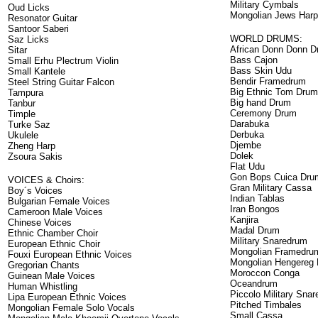
Military Cymbals
Oud Licks
Mongolian Jews Harp
Resonator Guitar
Santoor Saberi
WORLD DRUMS:
Saz Licks
African Donn Donn 
Sitar
Bass Cajon
Small Erhu Plectrum Violin
Bass Skin Udu
Small Kantele
Bendir Framedrum
Steel String Guitar Falcon
Big Ethnic Tom Dru
Tampura
Big hand Drum
Tanbur
Ceremony Drum
Timple
Darabuka
Turke Saz
Derbuka
Ukulele
Djembe
Zheng Harp
Dolek
Zsoura Sakis
Flat Udu
Gon Bops Cuica Dru
VOICES & Choirs:
Gran Military Cassa
Boy´s Voices
Indian Tablas
Bulgarian Female Voices
Iran Bongos
Cameroon Male Voices
Kanjira
Chinese Voices
Madal Drum
Ethnic Chamber Choir
Military Snaredrum
European Ethnic Choir
Mongolian Framedru
Fouxi European Ethnic Voices
Mongolian Hengereg
Gregorian Chants
Moroccon Conga
Guinean Male Voices
Oceandrum
Human Whistling
Piccolo Military Sna
Lipa European Ethnic Voices
Pitched Timbales
Mongolian Female Solo Vocals
Small Cassa