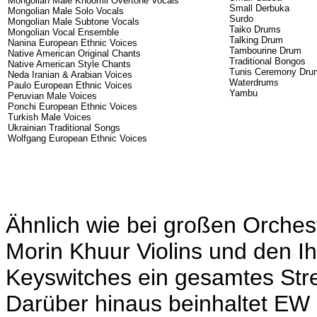
Mongolian Male Khoomii Overtone Vocals
Small Derbuka
Mongolian Male Solo Vocals
Surdo
Mongolian Male Subtone Vocals
Taiko Drums
Mongolian Vocal Ensemble
Talking Drum
Nanina European Ethnic Voices
Tambourine Drum
Native American Original Chants
Traditional Bongos
Native American Style Chants
Tunis Ceremony Dru
Neda Iranian & Arabian Voices
Waterdrums
Paulo European Ethnic Voices
Yambu
Peruvian Male Voices
Ponchi European Ethnic Voices
Turkish Male Voices
Ukrainian Traditional Songs
Wolfgang European Ethnic Voices
Ähnlich wie bei großen Orcheste
Morin Khuur Violins und den Ih
Keyswitches ein gesamtes Str
Darüber hinaus beinhaltet EW