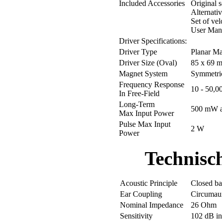
Included Accessories
Original s
Alternativ
Set of vel
User Man
Driver Specifications:
Driver Type
Planar Ma
Driver Size (Oval)
85 x 69 
Magnet System
Symmetri
Frequency Response
10 - 50,0
In Free-Field
Long-Term
500 mW a
Max Input Power
Pulse Max Input
2 W
Power
Technisc
Acoustic Principle
Closed b
Ear Coupling
Circumau
Nominal Impedance
26 Ohm
Sensitivity
102 dB i