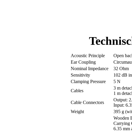
Technisc
Acoustic Principle
Open bac
Ear Coupling
Circumau
Nominal Impedance
32 Ohm
Sensitivity
102 dB i
Clamping Pressure
5 N
3 m deta
Cables
1 m detac
Output: 2
Cable Connectors
Input: 6.
Weight
395 g (wi
Wooden 
Carrying 
6.35 mm 