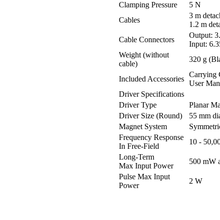
Clamping Pressure
5 N
3 m detac
Cables
1.2 m det
Output: 3
Cable Connectors
Input: 6.
Weight (without
320 g (Bl
cable)
Carrying 
Included Accessories
User Man
Driver Specifications
Driver Type
Planar Ma
Driver Size (Round)
55 mm di
Magnet System
Symmetri
Frequency Response
10 - 50,0
In Free-Field
Long-Term
500 mW a
Max Input Power
Pulse Max Input
2 W
Power