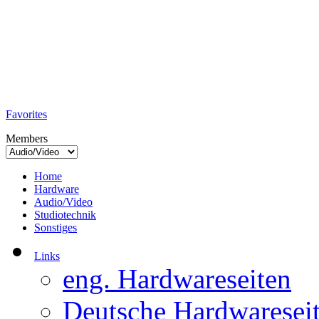
TobiTech - Audio
Testmagazin
Favorites
Members
Home
Hardware
Audio/Video
Studiotechnik
Sonstiges
Links
eng. Hardwareseiten
Deutsche Hardwaresei