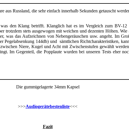
re aus Russland, die sehr einfach innerhalb Sekunden getauscht werde
h was den Klang betrifft. Klanglich hat es im Vergleich zum BV-12
ber trotzdem stets ausgewogen mit weichen und dezenten Höhen. Wie 
er, was das Aufzeichnen von Nebengeräuschen usw. angeht. Im Große
rter Pegelabsenkung 144db) und sämtlichen Richtcharakteristiken, kan
ik zwischen Niere, Kugel und Acht mit Zwischenstufen gewählt werde
ingt. Im Gegenteil, die Popplaute wurden bei unseren Tests eher noch 
Die gummigelagerte 34mm Kapsel
>>>
Audiogerätebestenliste
<<<
Fazit