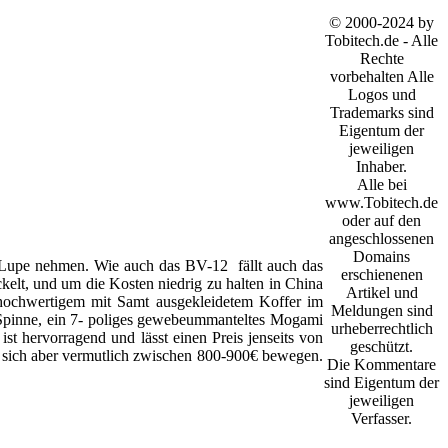
© 2000-2024 by
Tobitech.de - Alle
Rechte
vorbehalten Alle
Logos und
Trademarks sind
Eigentum der
jeweiligen
Inhaber.
Alle bei
www.Tobitech.de
oder auf den
angeschlossenen
Domains
e Lupe nehmen. Wie auch das BV-12 fällt auch das
erschienenen
kelt, und um die Kosten niedrig zu halten in China
Artikel und
 hochwertigem mit Samt ausgekleidetem Koffer im
Meldungen sind
ne Spinne, ein 7- poliges gewebeummanteltes Mogami
urheberrechtlich
t hervorragend und lässt einen Preis jenseits von
geschützt.
rd sich aber vermutlich zwischen 800-900€ bewegen.
Die Kommentare
sind Eigentum der
jeweiligen
Verfasser.