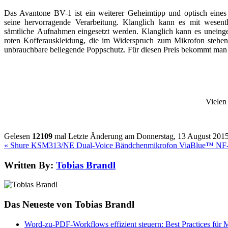
Das Avantone BV-1 ist ein weiterer Geheimtipp und optisch eines
seine hervorragende Verarbeitung. Klanglich kann es mit wesentl
sämtliche Aufnahmen eingesetzt werden. Klanglich kann es uneinges
roten Kofferauskleidung, die im Widerspruch zum Mikrofon stehend
unbrauchbare beliegende Poppschutz. Für diesen Preis bekommt man d
Vielen
Gelesen
12109
mal
Letzte Änderung am Donnerstag, 13 August 201
« Shure KSM313/NE Dual-Voice Bändchenmikrofon
ViaBlue™ NF-S
Written By:
Tobias Brandl
Das Neueste von Tobias Brandl
Word-zu-PDF-Workflows effizient steuern: Best Practices für