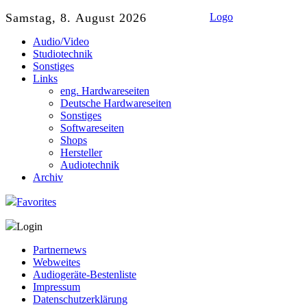
Samstag, 8. August 2026
Logo
Audio/Video
Studiotechnik
Sonstiges
Links
eng. Hardwareseiten
Deutsche Hardwareseiten
Sonstiges
Softwareseiten
Shops
Hersteller
Audiotechnik
Archiv
Favorites
Login
Partnernews
Webweites
Audiogeräte-Bestenliste
Impressum
Datenschutzerklärung