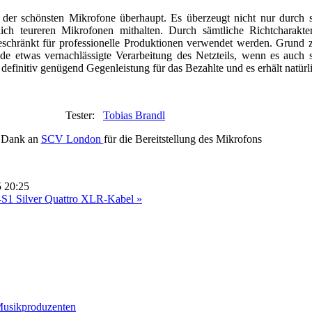
 der schönsten Mikrofone überhaupt. Es überzeugt nicht nur durch s
ich teureren Mikrofonen mithalten. Durch sämtliche Richtcharakte
chränkt für professionelle Produktionen verwendet werden. Grund zu
e etwas vernachlässigte Verarbeitung des Netzteils, wenn es auch s
efinitiv genügend Gegenleistung für das Bezahlte und es erhält natür
Tester:
Tobias Brandl
 Dank an
SCV London
für die Bereitstellung des Mikrofons
5 20:25
1 Silver Quattro XLR-Kabel »
 Musikproduzenten