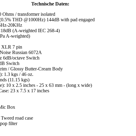
Technische Daten:
 Ohms / transformer isolated
(0.5% THD @1000Hz) 144dB with pad engaged
25Hz-20KHz
: <18dB (A-weighted IEC 268-4)
1Pa A-weighted)
e XLR 7 pin
-Noise Russian 6072A
z 6dB/octave Switch
0dB Switch
 trim / Glossy Butter-Cream Body
 1.3 kgs / 46 oz.
unds (11.15 kgs)
: 10 x 2.5 inches - 25 x 63 mm - (long x wide)
ase: 23 x 7.5 x 17 inches
Mic Box
 Tweed road case
op filter