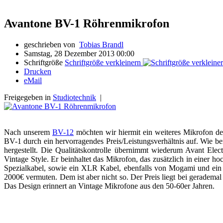
Avantone BV-1 Röhrenmikrofon
geschrieben von
Tobias Brandl
Samstag, 28 Dezember 2013 00:00
Schriftgröße
Schriftgröße verkleinern
Drucken
eMail
Freigegeben in
Studiotechnik
|
Nach unserem
BV-12
möchten wir hiermit ein weiteres Mikrofon d
BV-1 durch ein hervorragendes Preis/Leistungsverhältnis auf. Wie be
hergestellt. Die Qualitätskontrolle übernimmt wiederum Avant El
Vintage Style. Er beinhaltet das Mikrofon, das zusätzlich in einer 
Spezialkabel, sowie ein XLR Kabel, ebenfalls von Mogami und ein Po
2000€ vermuten. Dem ist aber nicht so. Der Preis liegt bei geradema
Das Design erinnert an Vintage Mikrofone aus den 50-60er Jahren.