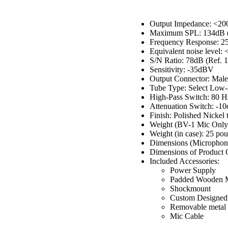
Output Impedance: <200
Maximum SPL: 134dB 
Frequency Response: 
Equivalent noise level
S/N Ratio: 78dB (Ref. 
Sensitivity: -35dBV
Output Connector: Mal
Tube Type: Select Low
High-Pass Switch: 80 H
Attenuation Switch: -1
Finish: Polished Nickel
Weight (BV-1 Mic Only):
Weight (in case): 25 po
Dimensions (Microphone)
Dimensions of Product C
Included Accessories:
Power Supply
Padded Wooden 
Shockmount
Custom Designed
Removable metal p
Mic Cable