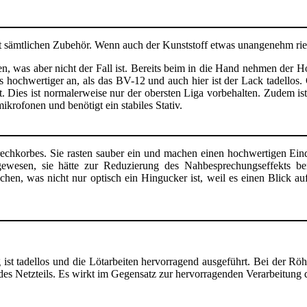
t sämtlichen Zubehör. Wenn auch der Kunststoff etwas unangenehm rie
n, was aber nicht der Fall ist. Bereits beim in die Hand nehmen der Ho
 hochwertiger an, als das BV-12 und auch hier ist der Lack tadellos.
ist. Dies ist normalerweise nur der obersten Liga vorbehalten. Zudem i
krofonen und benötigt ein stabiles Stativ.
chkorbes. Sie rasten sauber ein und machen einen hochwertigen Eindruc
ewesen, sie hätte zur Reduzierung des Nahbesprechungseffekts ben
en, was nicht nur optisch ein Hingucker ist, weil es einen Blick au
 ist tadellos und die Lötarbeiten hervorragend ausgeführt. Bei der R
des Netzteils. Es wirkt im Gegensatz zur hervorragenden Verarbeitung 