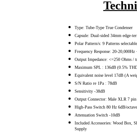
Techni
Type: Tube-Type True Condenser
Capsule: Dual-sided 34mm edge-ter
Polar Pattern/s: 9 Patterns selecta
Frequency Response: 20-20,000Hz 
Output Impedance: <=250 Ohms / tr
Maximum SPL : 136dB (0.5% THD 
Equivalent noise level 17dB (A we
S/N Ratio re 1Pa : 78dB
Sensitivity -38dB
Output Connector: Male XLR 7 pin 
High-Pass Switch 80 Hz 6dB/octav
Attenuation Switch -10dB
Included Accessories: Wood Box, S
Supply