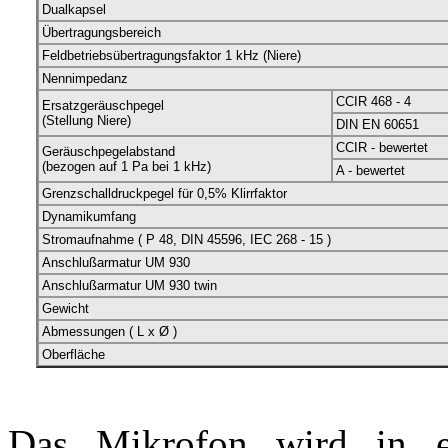
Dualkapsel
Übertragungsbereich
Feldbetriebsübertragungsfaktor 1 kHz (Niere)
Nennimpedanz
CCIR 468 - 4
Ersatzgeräuschpegel
(Stellung Niere)
DIN EN 60651
CCIR - bewertet
Geräuschpegelabstand
(bezogen auf 1 Pa bei 1 kHz)
A - bewertet
Grenzschalldruckpegel für 0,5% Klirrfaktor
Dynamikumfang
Stromaufnahme ( P 48, DIN 45596, IEC 268 - 15 )
Anschlußarmatur UM 930
Anschlußarmatur UM 930 twin
Gewicht
Abmessungen ( L x Ø )
Oberfläche
Das Mikrofon wird in e