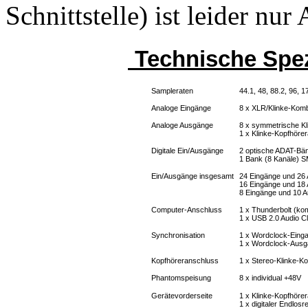
Schnittstelle) ist leider n
Technische Spe
Sampleraten
44.1, 48, 88.2, 96, 
Analoge Eingänge
8 x XLR/Klinke-Komb
Analoge Ausgänge
8 x symmetrische K
1 x Klinke-Kopfhöre
Digitale Ein/Ausgänge
2 optische ADAT-Bän
1 Bank (8 Kanäle) 
Ein/Ausgänge insgesamt
24 Eingänge und 26 
16 Eingänge und 18 
8 Eingänge und 10 A
Computer-Anschluss
1 x Thunderbolt (kom
1 x USB 2.0 Audio Cl
Synchronisation
1 x Wordclock-Eing
1 x Wordclock-Aus
Kopfhöreranschluss
1 x Stereo-Klinke-Ko
Phantomspeisung
8 x individual +48V
Gerätevorderseite
1 x Klinke-Kopfhöre
1 x digitaler Endlosr