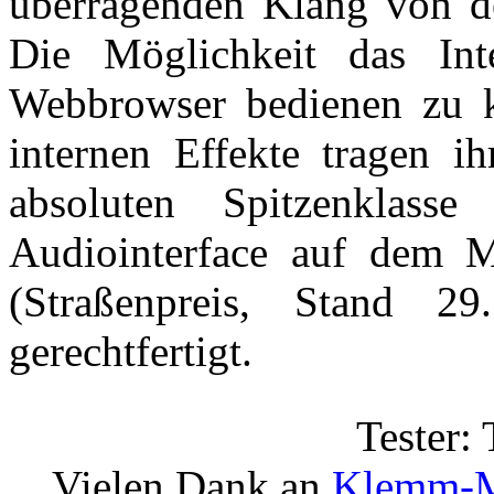
überragenden Klang von de
Die Möglichkeit das Int
Webbrowser bedienen zu k
internen Effekte tragen ih
absoluten Spitzenklas
Audiointerface auf dem M
(Straßenpreis, Stand 2
gerechtfertigt.
Tester:
Vielen Dank an
Klemm-M