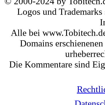
© 2000-2024 by Tobitech.d
Logos und Trademarks s
I
Alle bei www.Tobitech.d
Domains erschienenen 
urheberrec
Die Kommentare sind Eige
Rechtli
Datensc