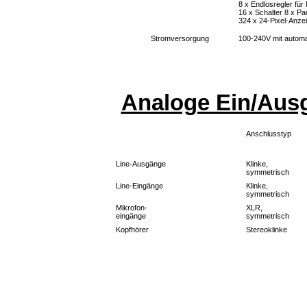
8 x Endlosregler für
16 x Schalter 8 x P
324 x 24-Pixel-Anze
Stromversorgung
100-240V mit autom
Analoge Ein/Ausg
Anschlusstyp
Line-Ausgänge
Klinke,
symmetrisch
Line-Eingänge
Klinke,
symmetrisch
Mikrofon-
XLR,
eingänge
symmetrisch
Kopfhörer
Stereoklinke