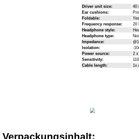
Driver unit size:
40
Ear cushions:
Pro
Foldable:
Ye
Frequency response:
20 
Headphone style:
Hea
Headphone type:
Noi
Impedance:
@1
Isolation:
-10
Power source:
2 x
Sensitivity:
110
Cable length:
1x 
Verpackungsinhalt: