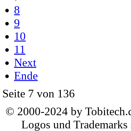
8
9
10
11
Next
Ende
Seite 7 von 136
© 2000-2024 by Tobitech.d
Logos und Trademarks s