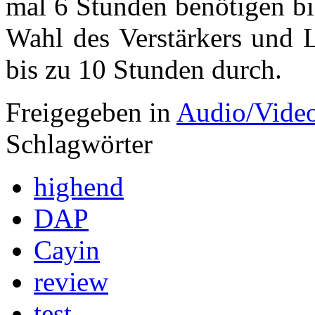
mal 6 Stunden benötigen bis
Wahl des Verstärkers und L
bis zu 10 Stunden durch.
Freigegeben in
Audio/Vide
Schlagwörter
highend
DAP
Cayin
review
test