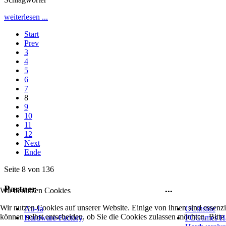
weiterlesen ...
Start
Prev
3
4
5
6
7
8
9
10
11
12
Next
Ende
Seite 8 von 136
Partner
...
Wir benutzen Cookies
Wir nutzen Cookies auf unserer Website. Einige von ihnen sind essenzi
Au-Ja
OCinside
können selbst entscheiden, ob Sie die Cookies zulassen möchten. Bitte
Hardware-Factory
PCGames H