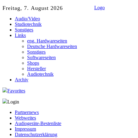
Freitag, 7. August 2026
Logo
Audio/Video
Studiotechnik
Sonstiges
Links
eng. Hardwareseiten
Deutsche Hardwareseiten
Sonstiges
Softwareseiten
Shops
Hersteller
Audiotechnik
Archiv
Favorites
Login
Partnernews
Webweites
Audiogeräte-Bestenliste
Impressum
Datenschutzerklärung