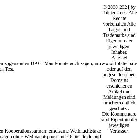
© 2000-2024 by
Tobitech.de - Alle
Rechte
vorbehalten Alle
Logos und
Trademarks sind
Eigentum der
jeweiligen
Inhaber.
Alle bei
www.Tobitech.de
inen sogenannten DAC. Man könnte auch sagen, um
oder auf den
en Test.
angeschlossenen
Domains
erschienenen
Artikel und
Meldungen sind
urheberrechtlich
geschützt.
Die Kommentare
sind Eigentum der
jeweiligen
ren Kooperationspartnern erholsame Weihnachtstage
Verfasser.
rtagen ohne Weihnachtspause auf OCinside.de und