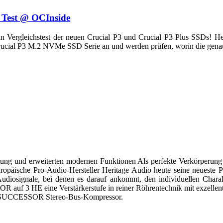
 Test @ OCInside
in Vergleichstest der neuen Crucial P3 und Crucial P3 Plus SSDs! H
Crucial P3 M.2 NVMe SSD Serie an und werden prüfen, worin die genau
ng und erweiterten modernen Funktionen Als perfekte Verkörperung s
 europäische Pro-Audio-Hersteller Heritage Audio heute seine neues
iosignale, bei denen es darauf ankommt, den individuellen Charakt
OR auf 3 HE eine Verstärkerstufe in reiner Röhrentechnik mit exzellen
age SUCCESSOR Stereo-Bus-Kompressor.