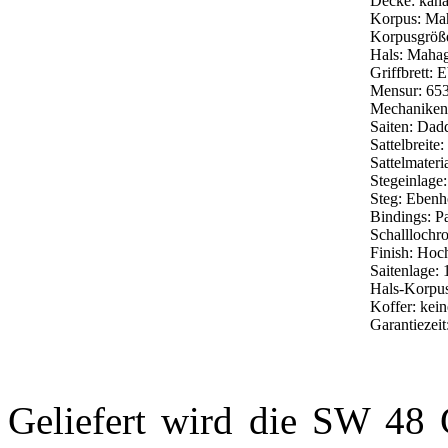
Decke: kana
Korpus: Ma
Korpusgröß
Hals: Maha
Griffbrett: 
Mensur: 65
Mechaniken:
Saiten: Dad
Sattelbreit
Sattelmater
Stegeinlage
Steg: Ebenh
Bindings: Pa
Schalllochro
Finish: Hoc
Saitenlage:
Hals-Korpu
Koffer: kein
Garantiezeit
Geliefert wird die SW 48 