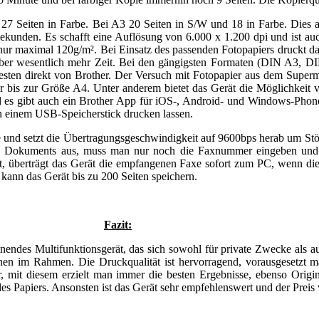
27 Seiten in Farbe. Bei A3 20 Seiten in S/W und 18 in Farbe. Dies a
ekunden. Es schafft eine Auflösung von 6.000 x 1.200 dpi und ist au
nur maximal 120g/m². Bei Einsatz des passenden Fotopapiers druckt das
i aber wesentlich mehr Zeit. Bei den gängigsten Formaten (DIN A3, 
besten direkt von Brother. Der Versuch mit Fotopapier aus dem Superm
nur bis zur Größe A4. Unter anderem bietet das Gerät die Möglichkeit
nd es gibt auch ein Brother App für iOS-, Android- und Windows-Phone
n einem USB-Speicherstick drucken lassen.
nd setzt die Übertragungsgeschwindigkeit auf 9600bps herab um Störun
nes Dokuments aus, muss man nur noch die Faxnummer eingeben und
, überträgt das Gerät die empfangenen Faxe sofort zum PC, wenn dieser
ann das Gerät bis zu 200 Seiten speichern.
Fazit:
ndes Multifunktionsgerät, das sich sowohl für private Zwecke als 
nen im Rahmen. Die Druckqualität ist hervorragend, vorausgesetzt 
r, mit diesem erzielt man immer die besten Ergebnisse, ebenso Origin
 des Papiers. Ansonsten ist das Gerät sehr empfehlenswert und der Prei