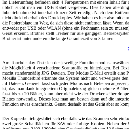
Im Lieferumfang befinden sich 4 Farbpatronen mit einem Inhalt für
üblich sucht man ein USB-Kabel vergebens. Dies haben allerdings
Inbetriebnahme ist innerhalb kurzer Zeit erledigt. Nach dem Entfer
nicht direkt oberhalb des Druckkopfes. Wir haben es hier also mit ei
die Papierablage im Weg, da sich diese nicht entfernen lässt. Wenn das
entweder per USB oder WLAN (ohne ein Fachmann sein zu müssen) sehr ei
Gerät erkennt. Brother stellt Treiber für alle gängigen Betriebssy
Brother ist unter anderem die lange Garantiezeit von 3 Jahren.
Am Touchdisplay lässt sich der jeweilige Funktionsmodus auswählen
die Möglichkeit 4 verschiedene Scanprofile zu hinterlegen. Bei Te
macht standartmäßig JPG Dateien. Der Modus E-Mail erstellt eine PD
Mozilla Thunderbird erkannte das System nicht und verweigerte den
.tif Dateien. Generell lässt sich jeder Modus nach Belieben anpass
ist, das man dank integriertem Originaleinzug gleich mehrere Blätt
fasst bis zu 20 Blätter, kann aber nicht wie der Drucker selber doppe
Blattes notwendig. Dieses legt man am besten dann auf die integri
Funktion etwas einschränkt. Genau deshalb ist das Gerät aber so komp
Der Kopierbetrieb gestaltet sich ebenfalls wie das Scannen sehr einfac
zwei große Schaltflächen für S/W oder farbige Kopien. Neben der 
Auflösung von 2400-1200dpi eine Geschwindigkeit von 12 Seiten pro 