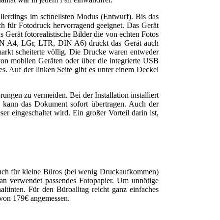
llerdings im schnellsten Modus (Entwurf). Bis das
ch für Fotodruck hervorragend geeignet. Das Gerät
 Gerät fotorealistische Bilder die von echten Fotos
DIN A4, LGr, LTR, DIN A6) druckt das Gerät auch
arkt scheiterte völlig. Die Drucke waren entweder
 von mobilen Geräten oder über die integrierte USB
s. Auf der linken Seite gibt es unter einem Deckel
gen zu vermeiden. Bei der Installation installiert
 kann das Dokument sofort übertragen. Auch der
 eingeschaltet wird. Ein großer Vorteil darin ist,
auch für kleine Büros (bei wenig Druckaufkommen)
man verwendet passendes Fotopapier. Um unnötige
altinten. Für den Büroalltag reicht ganz einfaches
s von 179€ angemessen.