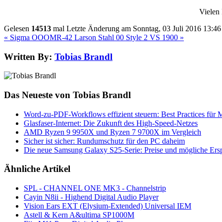
Vielen
Gelesen
14513
mal
Letzte Änderung am Sonntag, 03 Juli 2016 13:46
« Sigma OOOMR-42
Larson Stahl 00 Style 2 VS 1900 »
Written By:
Tobias Brandl
Das Neueste von Tobias Brandl
Word-zu-PDF-Workflows effizient steuern: Best Practices für
Glasfaser-Internet: Die Zukunft des High-Speed-Netzes
AMD Ryzen 9 9950X und Ryzen 7 9700X im Vergleich
Sicher ist sicher: Rundumschutz für den PC daheim
Die neue Samsung Galaxy S25-Serie: Preise und mögliche Ersp
Ähnliche Artikel
SPL - CHANNEL ONE MK3 - Channelstrip
Cayin N8ii - Highend Digital Audio Player
Vision Ears EXT (Elysium-Extended) Universal IEM
Astell & Kern A&ultima SP1000M