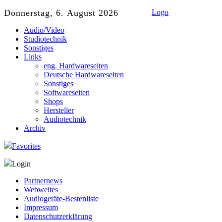
Donnerstag, 6. August 2026
Logo
Audio/Video
Studiotechnik
Sonstiges
Links
eng. Hardwareseiten
Deutsche Hardwareseiten
Sonstiges
Softwareseiten
Shops
Hersteller
Audiotechnik
Archiv
Favorites
Login
Partnernews
Webweites
Audiogeräte-Bestenliste
Impressum
Datenschutzerklärung