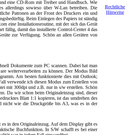
ng und eine CD-Rom mit Treiber und Handbuch. Wie
Rechtliche
es allerdings sowieso über W-Lan betreiben. Die
Hinweise
tliche Patronen an der Front des Druckers ein und
ngsbedürftig. Beim Einlegen des Papiers ist ständig
Rom eine Installationsroutine, mit der sich das Gerät
fällig, damit das installierte Control-Center 4 das
 Geräte zur Verfügung. Schön an allen Geräten von
 schnell Dokumente zum PC scannen. Dabei hat man
tware weiterverarbeiten zu können. Der Modus Bild
ogramm. Am besten funktionierte dies mit Outlook;
 Fall verwende ich diesen Modus zum Erstellen von
ei mit 300dpi und z.B. nur in s/w erstellen. Schön
nn. Da wir schon beim Originaleinzug sind, dieser
bedrucktes Blatt 1:1 kopieren, ist das umdrehen des
nd nicht wie die Druckgröße bis A3, was es in der
kt es in den Originaleinzug. Auf dem Display gibt es
tische Buchfunktion. In S/W schafft es bei einer
ität war in jedem Fall einwandfrei.