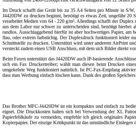
Im Druck schafft das Gerät bis zu 35 A4 Seiten pro Minute in S/W, 
J4420DW zu drucken beginnt, benötigt es etwas Zeit, ungefähr 20 S
verarbeitet Medien von 64 - 220 g/m². Allerdings schafft der Duplex 
aus dem Labor nur schwer zu unterscheiden sind, benötigt hierbe
randlos. Ausschlaggebend hierfür ist aber hochwertiges Papier, am 
flau, oder extrem farbstichig. Der Duplexdruck funktioniert leider 
Schnittstelle zu drucken. Unterstützt wird unter anderem AirPrint u
versteckt zudem einen USB Anschluss, mit dem sich Bilder direkt vo
Beim Faxen unterstützt das J4420DW auch IP-basierende Anschlüsse u
sich ein Fax Druckertreiber; wählt man diesen beim Drucken ei
umgekehrte Weg funktioniert natürlich. Ist PC-Fax-Empfang aktiviert
dass man Werbung einfach löschen kann. Dank des großen Speichers k
Das Brother MFC-J4420DW ist ein kompaktes und einfach zu bediene
eignet. Die Druckkosten halten sich bei Verwendung der XL Patro
Papierfehlkäufe zu vermeiden, empfehle ich gleich originales Papie
Kopierpapier. Der einzige Kritikpunkt ist das umständliche Einlegen