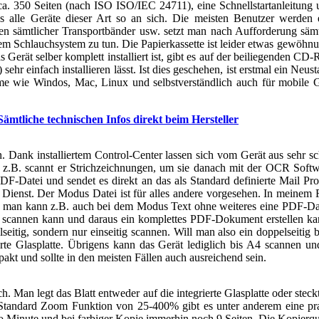
 ca. 350 Seiten (nach ISO ISO/IEC 24711), eine Schnellstartanleitu
 alle Geräte dieser Art so an sich. Die meisten Benutzer werden 
nen sämtlicher Transportbänder usw. setzt man nach Aufforderung säm
nem Schlauchsystem zu tun. Die Papierkassette ist leider etwas gewöhnu
 Gerät selber komplett installiert ist, gibt es auf der beiliegenden CD-
nfach installieren lässt. Ist dies geschehen, ist erstmal ein Neustart 
steme wie Windos, Mac, Linux und selbstverständlich auch für mobile
Sämtliche technischen Infos direkt beim Hersteller
. Dank installiertem Control-Center lassen sich vom Gerät aus sehr
xt z.B. scannt er Strichzeichnungen, um sie danach mit der OCR Sof
F-Datei und sendet es direkt an das als Standard definierte Mail Pr
 Dienst. Der Modus Datei ist für alles andere vorgesehen. In meinem
en, man kann z.B. auch bei dem Modus Text ohne weiteres eine PDF-Dat
er scannen kann und daraus ein komplettes PDF-Dokument erstellen ka
lseitig, sondern nur einseitig scannen. Will man also ein doppelseitig 
erte Glasplatte. Übrigens kann das Gerät lediglich bis A4 scannen u
akt und sollte in den meisten Fällen auch ausreichend sein.
h. Man legt das Blatt entweder auf die integrierte Glasplatte oder stec
Standard Zoom Funktion von 25-400% gibt es unter anderem eine prak
Minute und bei farbiger Kopie immerhin noch 9 Seiten. Die Kopierqual