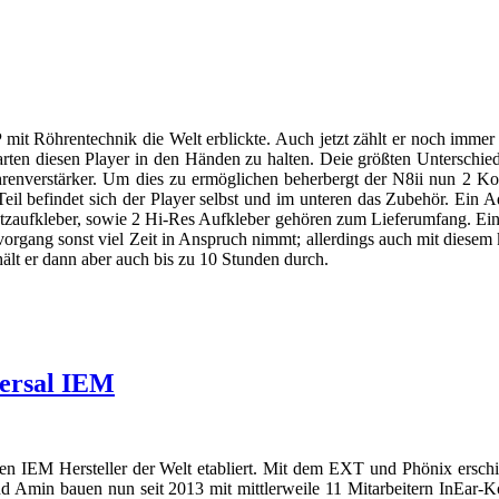
AP mit Röhrentechnik die Welt erblickte. Auch jetzt zählt er noch immer
warten diesen Player in den Händen zu halten. Deie größten Untersc
rstärker. Um dies zu ermöglichen beherbergt der N8ii nun 2 Korg
 Teil befindet sich der Player selbst und im unteren das Zubehör. Ei
aufkleber, sowie 2 Hi-Res Aufkleber gehören zum Lieferumfang. Ein N
organg sonst viel Zeit in Anspruch nimmt; allerdings auch mit diesem
hält er dann aber auch bis zu 10 Stunden durch.
versal IEM
esten IEM Hersteller der Welt etabliert. Mit dem EXT und Phönix er
d Amin bauen nun seit 2013 mit mittlerweile 11 Mitarbeitern InEar-