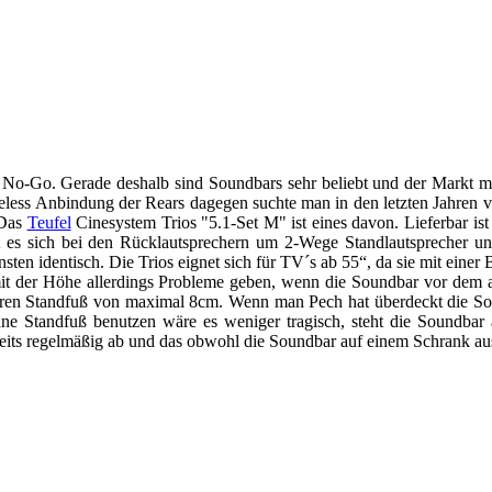
 No-Go. Gerade deshalb sind Soundbars sehr beliebt und der Markt mit
less Anbindung der Rears dagegen suchte man in den letzten Jahren ve
 Das
Teufel
Cinesystem Trios "5.1-Set M" ist eines davon. Lieferbar ist 
lt es sich bei den Rücklautsprechern um 2-Wege Standlautsprecher 
en identisch. Die Trios eignet sich für TV´s ab 55“, da sie mit eine
 mit der Höhe allerdings Probleme geben, wenn die Soundbar vor dem 
neren Standfuß von maximal 8cm. Wenn man Pech hat überdeckt die So
ne Standfuß benutzen wäre es weniger tragisch, steht die Soundbar 
eits regelmäßig ab und das obwohl die Soundbar auf einem Schrank au