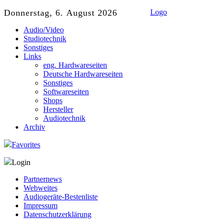
Donnerstag, 6. August 2026
Logo
Audio/Video
Studiotechnik
Sonstiges
Links
eng. Hardwareseiten
Deutsche Hardwareseiten
Sonstiges
Softwareseiten
Shops
Hersteller
Audiotechnik
Archiv
Favorites
Login
Partnernews
Webweites
Audiogeräte-Bestenliste
Impressum
Datenschutzerklärung