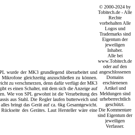
© 2000-2024 by
Tobitech.de - Alle
Rechte
vorbehalten Alle
Logos und
Trademarks sind
Eigentum der
jeweiligen
Inhaber.
Alle bei
www.Tobitech.de
oder auf den
angeschlossenen
SPL wurde der MK3 grundlegend überarbeitet und
Domains
 Mikrofone gleichzeitig anzuschließen zu können.
erschienenen
leicht zu verschmerzen, denn dafür verfügt der MK3
Artikel und
t es einen Schalter, mit dem sich die Anzeige auf
Meldungen sind
den. Wie von SPL gewohnt ist die Verarbeitung des
urheberrechtlich
ssis aus Stahl. Die Regler laufen butterweich und
geschützt.
s alles bringt das Gerät auf ca. 6kg Gesamtgewicht.
Die Kommentare
 Rückseite des Gerätes. Laut Hersteller wäre eine
sind Eigentum der
jeweiligen
Verfasser.