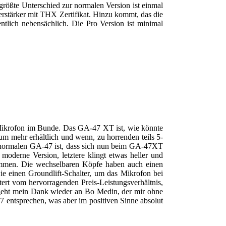
größte Unterschied zur normalen Version ist einmal
tärker mit THX Zertifikat. Hinzu kommt, das die
entlich nebensächlich. Die Pro Version ist minimal
 Mikrofon im Bunde. Das GA-47 XT ist, wie könnte
um mehr erhältlich und wenn, zu horrenden teils 5-
um normalen GA-47 ist, dass sich nun beim GA-47XT
moderne Version, letztere klingt etwas heller und
ommen. Die wechselbaren Köpfe haben auch einen
ie einen Groundlift-Schalter, um das Mikrofon bei
tert vom hervorragenden Preis-Leistungsverhältnis,
e geht mein Dank wieder an Bo Medin, der mir ohne
7 entsprechen, was aber im positiven Sinne absolut