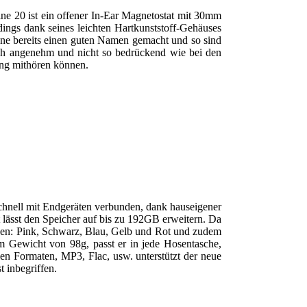
ne 20 ist ein offener In-Ear Magnetostat mit 30mm
dings dank seines leichten Hartkunststoff-Gehäuses
ene bereits einen guten Namen gemacht und so sind
ich angenehm und nicht so bedrückend wie bei den
ung mithören können.
chnell mit Endgeräten verbunden, dank hauseigener
 lässt den Speicher auf bis zu 192GB erweitern. Da
arben: Pink, Schwarz, Blau, Gelb und Rot und zudem
 Gewicht von 98g, passt er in jede Hosentasche,
en Formaten, MP3, Flac, usw. unterstützt der neue
 inbegriffen.