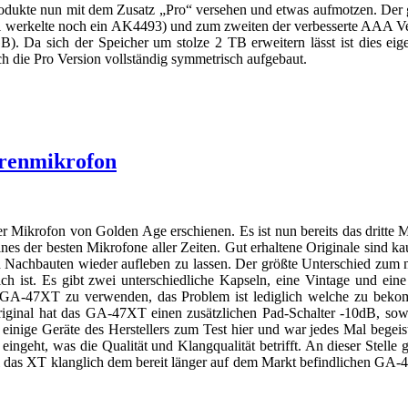
Produkte nun mit dem Zusatz „Pro“ versehen und etwas aufmotzen. Der 
erkelte noch ein AK4493) und zum zweiten der verbesserte AAA Vers
B). Da sich der Speicher um stolze 2 TB erweitern lässt ist dies eig
h die Pro Version vollständig symmetrisch aufgebaut.
renmikrofon
 Mikrofon von Golden Age erschienen. Es ist nun bereits das dritte
es der besten Mikrofone aller Zeiten. Gut erhaltene Originale sind ka
urch Nachbauten wieder aufleben zu lassen. Der größte Unterschied z
 ist. Es gibt zwei unterschiedliche Kapseln, eine Vintage und eine 
m GA-47XT zu verwenden, das Problem ist lediglich welche zu bek
riginal hat das GA-47XT einen zusätzlichen Pad-Schalter -10dB, sow
einige Geräte des Herstellers zum Test hier und war jedes Mal begeis
ngeht, was die Qualität und Klangqualität betrifft. An dieser Stell
l das XT klanglich dem bereit länger auf dem Markt befindlichen GA-4