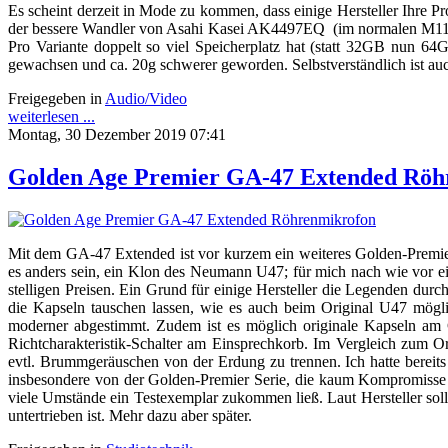
Es scheint derzeit in Mode zu kommen, dass einige Hersteller Ihre 
der bessere Wandler von Asahi Kasei AK4497EQ (im normalen M11 w
Pro Variante doppelt so viel Speicherplatz hat (statt 32GB nun 64G
gewachsen und ca. 20g schwerer geworden. Selbstverständlich ist auc
Freigegeben in
Audio/Video
weiterlesen ...
Montag, 30 Dezember 2019 07:41
Golden Age Premier GA-47 Extended Röh
Mit dem GA-47 Extended ist vor kurzem ein weiteres Golden-Premier
es anders sein, ein Klon des Neumann U47; für mich nach wie vor ein
stelligen Preisen. Ein Grund für einige Hersteller die Legenden d
die Kapseln tauschen lassen, wie es auch beim Original U47 möglich
moderner abgestimmt. Zudem ist es möglich originale Kapseln a
Richtcharakteristik-Schalter am Einsprechkorb. Im Vergleich zum O
evtl. Brummgeräuschen von der Erdung zu trennen. Ich hatte bereits 
insbesondere von der Golden-Premier Serie, die kaum Kompromisse ei
viele Umstände ein Testexemplar zukommen ließ. Laut Hersteller sol
untertrieben ist. Mehr dazu aber später.