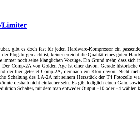
/Limiter
ubar, gibt es doch fast für jeden Hardware-Kompressor ein passen
der Plug-In gemacht ist, keiner erreicht die Qualität eines guten H
re immer noch seine klanglichen Vorzüge. Ein Grund mehr, dass sich 
. Der Comp-2A von Golden Age ist einer davon. Gerade historische 
nd der hier getestet Comp-2A, demnach ein Klon davon. Nicht mehr
tische Schaltung des LA-2A mit seinem Herzstück der T4 Fotozelle wa
könnte deshalb nicht einfacher sein. Es gibt lediglich einen Gain, sow
uktion Schalter, mit dem man entweder Output +10 oder +4 wählen ka