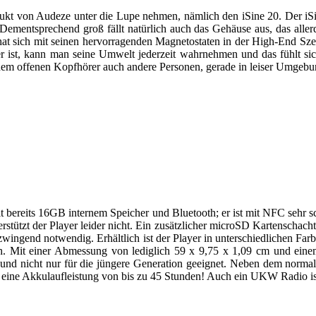
ukt von Audeze unter die Lupe nehmen, nämlich den iSine 20. Der iSi
Dementsprechend groß fällt natürlich auch das Gehäuse aus, das aller
hat sich mit seinen hervorragenden Magnetostaten in der High-End Sz
r ist, kann man seine Umwelt jederzeit wahrnehmen und das fühlt s
 jedem offenen Kopfhörer auch andere Personen, gerade in leiser Umgeb
ereits 16GB internem Speicher und Bluetooth; er ist mit NFC sehr s
stützt der Player leider nicht. Ein zusätzlicher microSD Kartenschacht
e zwingend notwendig. Erhältlich ist der Player in unterschiedlichen F
 Mit einer Abmessung von lediglich 59 x 9,75 x 1,09 cm und einem
 und nicht nur für die jüngere Generation geeignet. Neben dem normal
ine Akkulaufleistung von bis zu 45 Stunden! Auch ein UKW Radio ist