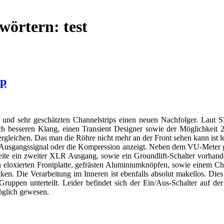
wörtern: test
ip
nd sehr geschätzten Channelstrips einen neuen Nachfolger. Laut 
h besseren Klang, einen Transient Designer sowie der Möglichkeit 2
ergleichen. Das man die Röhre nicht mehr an der Front sehen kann ist 
Ausgangssignal oder die Kompression anzeigt. Neben dem VU-Meter gib
seite ein zweiter XLR Ausgang, sowie ein Groundlift-Schalter vorhan
eloxierten Frontplatte, gefrästen Aluminiumknöpfen, sowie einem Cha
cken. Die Verarbeitung im Inneren ist ebenfalls absolut makellos. Die
uppen unterteilt. Leider befindet sich der Ein/Aus-Schalter auf der
möglich gewesen.