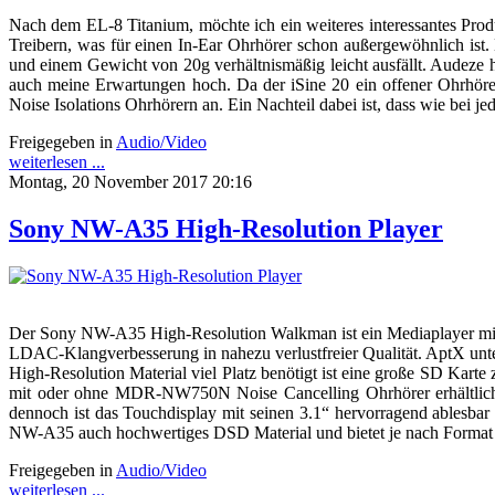
Nach dem EL-8 Titanium, möchte ich ein weiteres interessantes Prod
Treibern, was für einen In-Ear Ohrhörer schon außergewöhnlich ist. 
und einem Gewicht von 20g verhältnismäßig leicht ausfällt. Audeze 
auch meine Erwartungen hoch. Da der iSine 20 ein offener Ohrhöre
Noise Isolations Ohrhörern an. Ein Nachteil dabei ist, dass wie bei
Freigegeben in
Audio/Video
weiterlesen ...
Montag, 20 November 2017 20:16
Sony NW-A35 High-Resolution Player
Der Sony NW-A35 High-Resolution Walkman ist ein Mediaplayer mit b
LDAC-Klangverbesserung in nahezu verlustfreier Qualität. AptX unter
High-Resolution Material viel Platz benötigt ist eine große SD Kart
mit oder ohne MDR-NW750N Noise Cancelling Ohrhörer erhältlich.
dennoch ist das Touchdisplay mit seinen 3.1“ hervorragend ablesbar
NW-A35 auch hochwertiges DSD Material und bietet je nach Format e
Freigegeben in
Audio/Video
weiterlesen ...