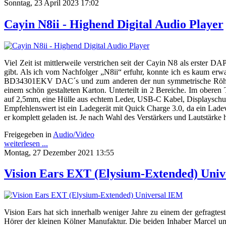
Sonntag, 23 April 2023 17:02
Cayin N8ii - Highend Digital Audio Player
Viel Zeit ist mittlerweile verstrichen seit der Cayin N8 als erster D
gibt. Als ich vom Nachfolger „N8ii“ erfuhr, konnte ich es kaum er
BD34301EKV DAC´s und zum anderen der nun symmetrische Röhrenve
einem schön gestalteten Karton. Unterteilt in 2 Bereiche. Im oberen
auf 2,5mm, eine Hülle aus echtem Leder, USB-C Kabel, Displayschutz
Empfehlenswert ist ein Ladegerät mit Quick Charge 3.0, da ein Ladev
er komplett geladen ist. Je nach Wahl des Verstärkers und Lautstärke 
Freigegeben in
Audio/Video
weiterlesen ...
Montag, 27 Dezember 2021 13:55
Vision Ears EXT (Elysium-Extended) Uni
Vision Ears hat sich innerhalb weniger Jahre zu einem der gefragt
Hörer der kleinen Kölner Manufaktur. Die beiden Inhaber Marcel un