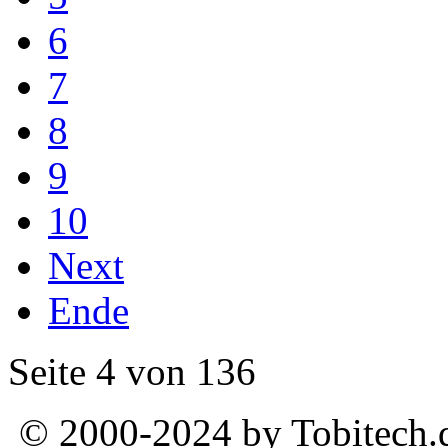
6
7
8
9
10
Next
Ende
Seite 4 von 136
© 2000-2024 by Tobitech.d