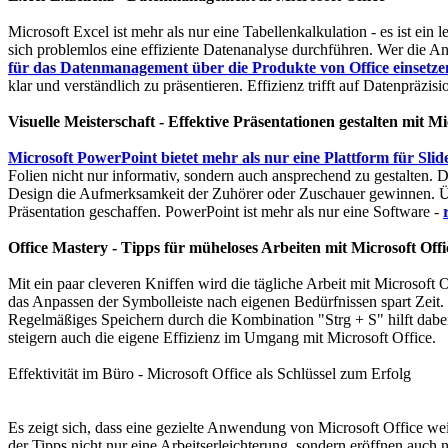
Microsoft Excel ist mehr als nur eine Tabellenkalkulation - es ist e
sich problemlos eine effiziente Datenanalyse durchführen. Wer die 
für das Datenmanagement über die Produkte von Office einsetze
klar und verständlich zu präsentieren. Effizienz trifft auf Datenpräzis
Visuelle Meisterschaft - Effektive Präsentationen gestalten mit 
Microsoft PowerPoint bietet mehr als nur eine Plattform für Sli
Folien nicht nur informativ, sondern auch ansprechend zu gestalten. 
Design die Aufmerksamkeit der Zuhörer oder Zuschauer gewinnen. Üb
Präsentation geschaffen. PowerPoint ist mehr als nur eine Software -
Office Mastery - Tipps für müheloses Arbeiten mit Microsoft Offi
Mit ein paar cleveren Kniffen wird die tägliche Arbeit mit Microsoft
das Anpassen der Symbolleiste nach eigenen Bedürfnissen spart Zeit.
Regelmäßiges Speichern durch die Kombination "Strg + S" hilft dabei
steigern auch die eigene Effizienz im Umgang mit Microsoft Office.
Effektivität im Büro - Microsoft Office als Schlüssel zum Erfolg
Es zeigt sich, dass eine gezielte Anwendung von Microsoft Office wei
der Tipps nicht nur eine Arbeitserleichterung, sondern eröffnen auc