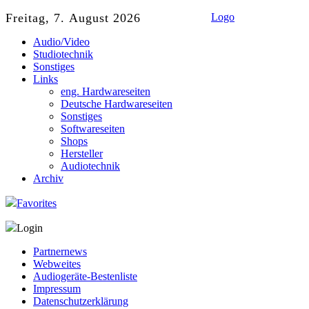
Freitag, 7. August 2026
Logo
Audio/Video
Studiotechnik
Sonstiges
Links
eng. Hardwareseiten
Deutsche Hardwareseiten
Sonstiges
Softwareseiten
Shops
Hersteller
Audiotechnik
Archiv
Favorites
Login
Partnernews
Webweites
Audiogeräte-Bestenliste
Impressum
Datenschutzerklärung