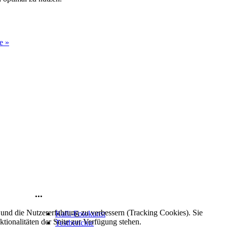
e »
...
e und die Nutzererfahrung zu verbessern (Tracking Cookies). Sie
Kalli-Fotokunst
tionalitäten der Seite zur Verfügung stehen.
Testberichte