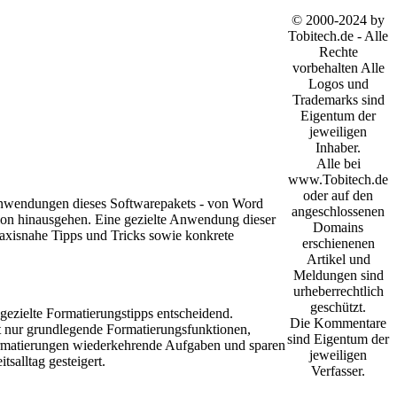
© 2000-2024 by
Tobitech.de - Alle
Rechte
vorbehalten Alle
Logos und
Trademarks sind
Eigentum der
jeweiligen
Inhaber.
Alle bei
www.Tobitech.de
oder auf den
n Anwendungen dieses Softwarepakets - von Word
angeschlossenen
tion hinausgehen. Eine gezielte Anwendung dieser
Domains
praxisnahe Tipps und Tricks sowie konkrete
erschienenen
Artikel und
Meldungen sind
urheberrechtlich
geschützt.
 gezielte Formatierungstipps entscheidend.
Die Kommentare
ht nur grundlegende Formatierungsfunktionen,
sind Eigentum der
ormatierungen wiederkehrende Aufgaben und sparen
jeweiligen
salltag gesteigert.
Verfasser.