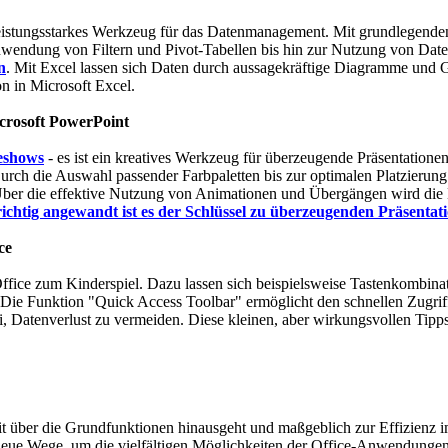
in leistungsstarkes Werkzeug für das Datenmanagement. Mit grundlegenden
Anwendung von Filtern und Pivot-Tabellen bis hin zur Nutzung von Dat
n
. Mit Excel lassen sich Daten durch aussagekräftige Diagramme und 
ion in Microsoft Excel.
Microsoft PowerPoint
deshows
- es ist ein kreatives Werkzeug für überzeugende Präsentation
Durch die Auswahl passender Farbpaletten bis zur optimalen Platzierung 
er die effektive Nutzung von Animationen und Übergängen wird die B
richtig angewandt ist es der Schlüssel zu überzeugenden Präsentati
ce
 Office zum Kinderspiel. Dazu lassen sich beispielsweise Tastenkombina
 Die Funktion "Quick Access Toolbar" ermöglicht den schnellen Zugrif
, Datenverlust zu vermeiden. Diese kleinen, aber wirkungsvollen Tipps
t über die Grundfunktionen hinausgeht und maßgeblich zur Effizienz im
h neue Wege, um die vielfältigen Möglichkeiten der Office-Anwendungen