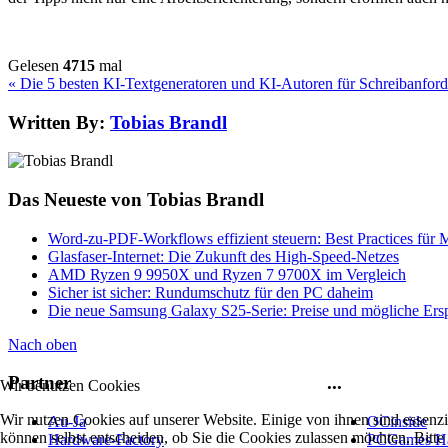
Gelesen
4715
mal
« Die 5 besten KI-Textgeneratoren und KI-Autoren für Schreibanfo
Written By:
Tobias Brandl
Das Neueste von Tobias Brandl
Word-zu-PDF-Workflows effizient steuern: Best Practices für
Glasfaser-Internet: Die Zukunft des High-Speed-Netzes
AMD Ryzen 9 9950X und Ryzen 7 9700X im Vergleich
Sicher ist sicher: Rundumschutz für den PC daheim
Die neue Samsung Galaxy S25-Serie: Preise und mögliche Ersp
Nach oben
Partner
...
Wir benutzen Cookies
Wir nutzen Cookies auf unserer Website. Einige von ihnen sind essenzi
Au-Ja
OCinside
können selbst entscheiden, ob Sie die Cookies zulassen möchten. Bitte
Hardware-Factory
PCGames H