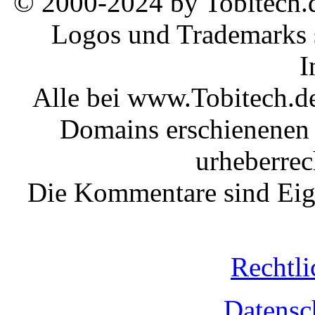
© 2000-2024 by Tobitech.d
Logos und Trademarks s
I
Alle bei www.Tobitech.d
Domains erschienenen 
urheberrec
Die Kommentare sind Eige
Rechtli
Datensc