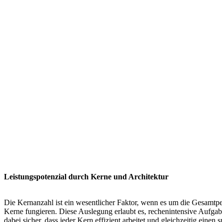
Leistungspotenzial durch Kerne und Architektur
Die Kernanzahl ist ein wesentlicher Faktor, wenn es um die Gesamtp
Kerne fungieren. Diese Auslegung erlaubt es, rechenintensive Aufga
dabei sicher, dass jeder Kern effizient arbeitet und gleichzeitig eine