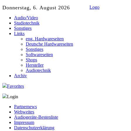
Donnerstag, 6. August 2026
Logo
Audio/Video
Studiotechnik
Sonstiges
Links
eng. Hardwareseiten
Deutsche Hardwareseiten
Sonstiges
Softwareseiten
Shops
Hersteller
Audiotechnik
Archiv
Favorites
Login
Partnernews
Webweites
Audiogeräte-Bestenliste
Impressum
Datenschutzerklärung