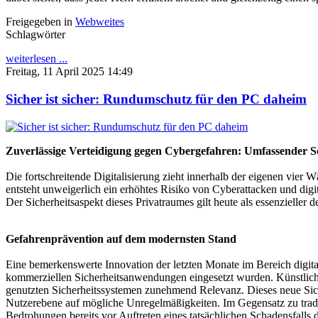
Freigegeben in
Webweites
Schlagwörter
weiterlesen ...
Freitag, 11 April 2025 14:49
Sicher ist sicher: Rundumschutz für den PC daheim
Zuverlässige Verteidigung gegen Cybergefahren: Umfassender 
Die fortschreitende Digitalisierung zieht innerhalb der eigenen vi
entsteht unweigerlich ein erhöhtes Risiko von Cyberattacken und digi
Der Sicherheitsaspekt dieses Privatraumes gilt heute als essenzielle
Gefahrenprävention auf dem modernsten Stand
Eine bemerkenswerte Innovation der letzten Monate im Bereich digital
kommerziellen Sicherheitsanwendungen eingesetzt wurden. Künstliche
genutzten Sicherheitssystemen zunehmend Relevanz. Dieses neue Sich
Nutzerebene auf mögliche Unregelmäßigkeiten. Im Gegensatz zu tradi
Bedrohungen bereits vor Auftreten eines tatsächlichen Schadensfalls d