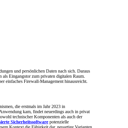
ndungen und persönlichen Daten nach sich. Daraus
en als Eingangstor zum privaten digitalen Raum.
über einfaches Firewall-Management hinausreicht.
nismen, die erstmals im Jahr 2023 in
 Anwendung kam, findet neuerdings auch in privat
 sowohl technischer Komponenten als auch der
ierte Sicherheitssoftware
potenzielle
esem Kontext die Fähigkeit dar, neuartige Varianten