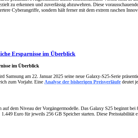
ielt zu erkennen und zuverlässig abzuwehren. Diese vorausschauende Ve
rtere Cyberangriffe, sondern hält ferner mit dem extrem raschen Innova
iche Ersparnisse im Überblick
nisse im Überblick
rd Samsung am 22. Januar 2025 seine neue Galaxy-S25-Serie präsenti
leich zum Vorjahr. Eine
Analyse der bisherigen Preisverläufe
deutet j
n auf dem Niveau der Vorgängermodelle. Das Galaxy S25 beginnt bei 8
449 Euro für jeweils 256 GB Speicher starten. Diese Preisstabilität er