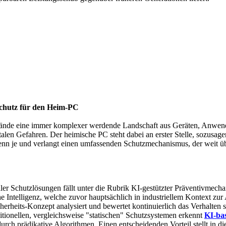
Schutz für den Heim-PC
er Wände eine immer komplexer werdende Landschaft aus Geräten, Anwe
talen Gefahren. Der heimische PC steht dabei an erster Stelle, sozusag
r denn je und verlangt einen umfassenden Schutzmechanismus, der weit 
er Schutzlösungen fällt unter die Rubrik KI-gestützter Präventivmecha
 Intelligenz, welche zuvor hauptsächlich in industriellem Kontext zur
erheits-Konzept analysiert und bewertet kontinuierlich das Verhalten
tionellen, vergleichsweise "statischen" Schutzsystemen erkennt
KI-bas
urch prädikative Algorithmen. Einen entscheidenden Vorteil stellt in di