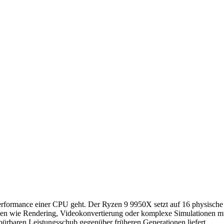
erformance einer CPU geht. Der Ryzen 9 9950X setzt auf 16 physische 
ben wie Rendering, Videokonvertierung oder komplexe Simulationen müh
n spürbaren Leistungsschub gegenüber früheren Generationen liefert.