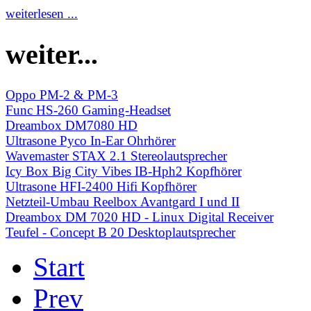
weiterlesen ...
weiter...
Oppo PM-2 & PM-3
Func HS-260 Gaming-Headset
Dreambox DM7080 HD
Ultrasone Pyco In-Ear Ohrhörer
Wavemaster STAX 2.1 Stereolautsprecher
Icy Box Big City Vibes IB-Hph2 Kopfhörer
Ultrasone HFI-2400 Hifi Kopfhörer
Netzteil-Umbau Reelbox Avantgard I und II
Dreambox DM 7020 HD - Linux Digital Receiver
Teufel - Concept B 20 Desktoplautsprecher
Start
Prev