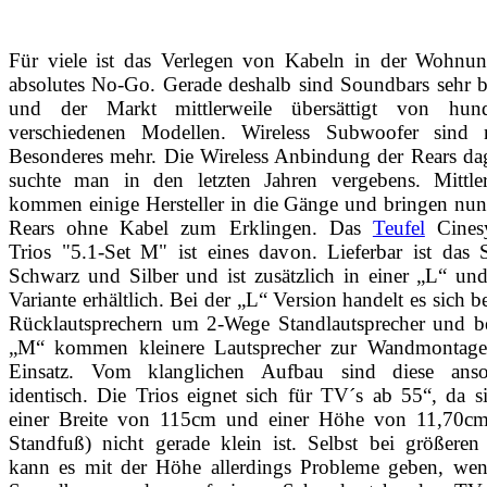
Für viele ist das Verlegen von Kabeln in der Wohnun
absolutes No-Go. Gerade deshalb sind Soundbars sehr b
und der Markt mittlerweile übersättigt von hund
verschiedenen Modellen. Wireless Subwoofer sind n
Besonderes mehr. Die Wireless Anbindung der Rears da
suchte man in den letzten Jahren vergebens. Mittler
kommen einige Hersteller in die Gänge und bringen nu
Rears ohne Kabel zum Erklingen. Das
Teufel
Cines
Trios "5.1-Set M" ist eines davon. Lieferbar ist das 
Schwarz und Silber und ist zusätzlich in einer „L“ u
Variante erhältlich. Bei der „L“ Version handelt es sich b
Rücklautsprechern um 2-Wege Standlautsprecher und be
„M“ kommen kleinere Lautsprecher zur Wandmontag
Einsatz. Vom klanglichen Aufbau sind diese anso
identisch. Die Trios eignet sich für TV´s ab 55“, da s
einer Breite von 115cm und einer Höhe von 11,70cm
Standfuß) nicht gerade klein ist. Selbst bei größere
kann es mit der Höhe allerdings Probleme geben, wen