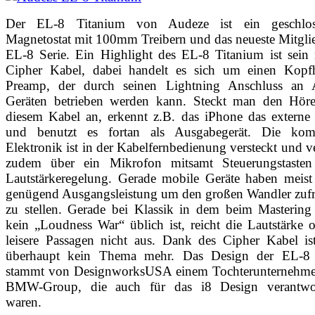
Der EL-8 Titanium von Audeze ist ein geschlos
Magnetostat mit 100mm Treibern und das neueste Mitgli
EL-8 Serie. Ein Highlight des EL-8 Titanium ist sein
Cipher Kabel, dabei handelt es sich um einen Kopfh
Preamp, der durch seinen Lightning Anschluss an 
Geräten betrieben werden kann. Steckt man den Höre
diesem Kabel an, erkennt z.B. das iPhone das externe
und benutzt es fortan als Ausgabegerät. Die komp
Elektronik ist in der Kabelfernbedienung versteckt und v
zudem über ein Mikrofon mitsamt Steuerungstasten 
Lautstärkeregelung. Gerade mobile Geräte haben meist
genügend Ausgangsleistung um den großen Wandler zufr
zu stellen. Gerade bei Klassik in dem beim Mastering
kein „Loudness War“ üblich ist, reicht die Lautstärke o
leisere Passagen nicht aus. Dank des Cipher Kabel is
überhaupt kein Thema mehr. Das Design der EL-8 
stammt von
DesignworksUSA
einem Tochterunternehme
BMW-Group, die auch für das i8 Design verantwor
waren.