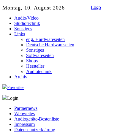
Montag, 10. August 2026
Logo
Audio/Video
Studiotechnik
Sonstiges
Links
eng. Hardwareseiten
Deutsche Hardwareseiten
Sonstiges
Softwareseiten
Shops
Hersteller
Audiotechnik
Archiv
Favorites
Login
Partnernews
Webweites
Audiogeräte-Bestenliste
Impressum
Datenschutzerklärung