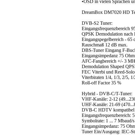
•OSD in vielen Sprachen u
DreamBox DM7020 HD Tec
DVB-S2 Tuner:
Eingangsfrequenzbereich 9
QPSK Demodulation nach 
Eingangspegelbereich - 65
Rauschmaß 12 dB max.
DBS-Tuner Eingang F-Buc
Eingangsimpedanz 75 Ohm
AFC-Fangbereich +/- 3 M
Demodulation Shaped QP
FEC Viterbi und Reed-Sol
Viterbiraten 1/4, 1/3, 2/5, 1/
Roll-off Factor 35 %
Hybrid - DVB-C/T-Tuner:
VHF-Kanäle: 2-12 (49...2
UHF-Kanäle: 21-69 (470..
DVB-C HDTV kompatibel
Eingangsfrequenzbereich: 
Symbolrate: 1 ... 7 Mbaud/s
Eingangsimpedanz: 75 Oh
Tuner Ein/Ausgang: IEC-St