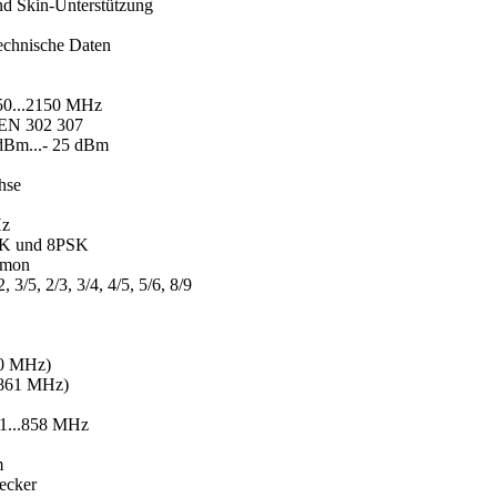
nd Skin-Unterstützung
hnische Daten
50...2150 MHz
EN 302 307
 dBm...- 25 dBm
hse
Hz
SK und 8PSK
omon
2, 3/5, 2/3, 3/4, 4/5, 5/6, 8/9
30 MHz)
.861 MHz)
51...858 MHz
m
ecker