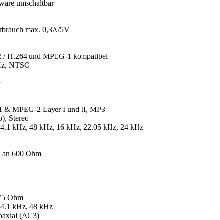
are umschaltbar
rbrauch max. 0,3A/5V
 / H.264 und MPEG-1 kompatibel
 Hz, NTSC
e
 & MPEG-2 Layer I und II, MP3
), Stereo
44.1 kHz, 48 kHz, 16 kHz, 22.05 kHz, 24 kHz
s an 600 Ohm
 75 Ohm
44.1 kHz, 48 kHz
oaxial (AC3)