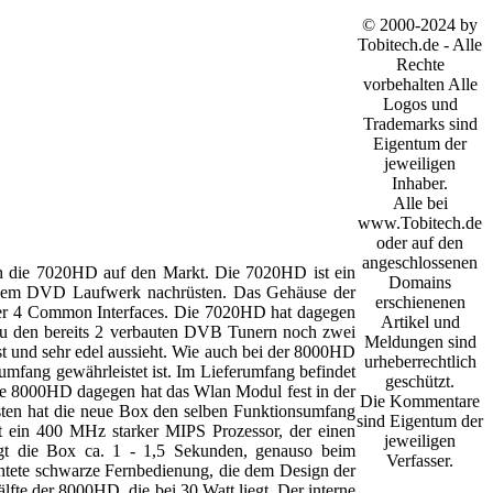
© 2000-2024 by
Tobitech.de - Alle
Rechte
vorbehalten Alle
Logos und
Trademarks sind
Eigentum der
jeweiligen
Inhaber.
Alle bei
www.Tobitech.de
oder auf den
angeschlossenen
ch die 7020HD auf den Markt. Die 7020HD ist ein
Domains
inem DVD Laufwerk nachrüsten. Das Gehäuse der
erschienenen
über 4 Common Interfaces. Die 7020HD hat dagegen
Artikel und
zu den bereits 2 verbauten DVB Tunern noch zwei
Meldungen sind
st und sehr edel aussieht. Wie auch bei der 8000HD
urheberrechtlich
umfang gewährleistet ist. Im Lieferumfang befindet
geschützt.
ie 8000HD dagegen hat das Wlan Modul fest in der
Die Kommentare
sten hat die neue Box den selben Funktionsumfang
sind Eigentum der
st ein 400 MHz starker MIPS Prozessor, der einen
jeweiligen
gt die Box ca. 1 - 1,5 Sekunden, genauso beim
Verfasser.
chtete schwarze Fernbedienung, die dem Design der
lfte der 8000HD, die bei 30 Watt liegt. Der interne