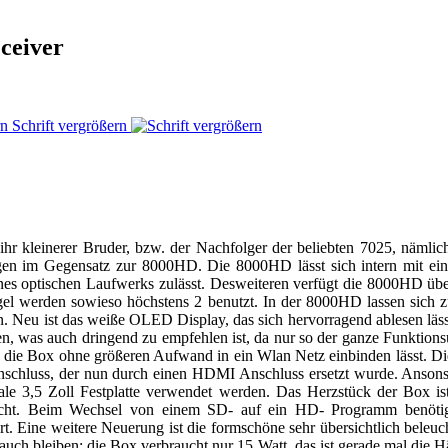
ceiver
Schrift vergrößern
r kleinerer Bruder, bzw. der Nachfolger der beliebten 7025, nämli
en im Gegensatz zur 8000HD. Die 8000HD lässt sich intern mit e
eines optischen Laufwerks zulässt. Desweiteren verfügt die 8000HD 
gel werden sowieso höchstens 2 benutzt. In der 8000HD lassen sich 
n. Neu ist das weiße OLED Display, das sich hervorragend ablesen läs
en, was auch dringend zu empfehlen ist, da nur so der ganze Funktions
 die Box ohne größeren Aufwand in ein Wlan Netz einbinden lässt. D
Anschluss, der nun durch einen HDMI Anschluss ersetzt wurde. Anson
male 3,5 Zoll Festplatte verwendet werden. Das Herzstück der Box i
licht. Beim Wechsel von einem SD- auf ein HD- Programm benöti
t. Eine weitere Neuerung ist die formschöne sehr übersichtlich beleu
uch bleiben: die Box verbraucht nur 15 Watt, das ist gerade mal die Hä