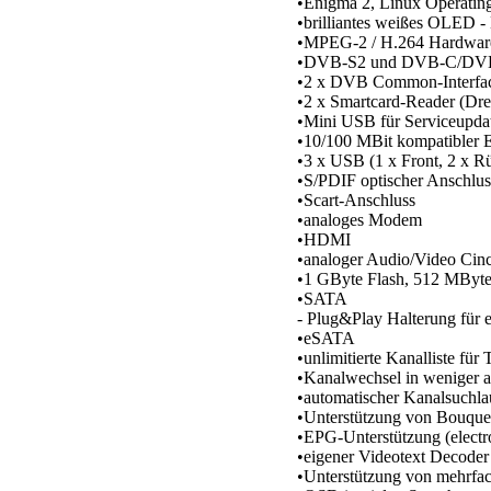
•Enigma 2, Linux Operatin
•brilliantes weißes OLED -
•MPEG-2 / H.264 Hardwar
•DVB-S2 und DVB-C/DVB
•2 x DVB Common-Interfac
•2 x Smartcard-Reader (Dr
•Mini USB für Serviceupda
•10/100 MBit kompatibler Et
•3 x USB (1 x Front, 2 x Rü
•S/PDIF optischer Anschlu
•Scart-Anschluss
•analoges Modem
•HDMI
•analoger Audio/Video Cinc
•1 GByte Flash, 512 MByte
•SATA
- Plug&Play Halterung für e
•eSATA
•unlimitierte Kanalliste für
•Kanalwechsel in weniger a
•automatischer Kanalsuchla
•Unterstützung von Bouquet
•EPG-Unterstützung (electr
•eigener Videotext Decoder
•Unterstützung von mehrf