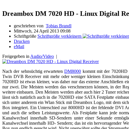
Dreambox DM 7020 HD - Linux Digital Re
geschrieben von
Tobias Brandl
Mittwoch, 24 April 2013 09:08
Schriftgröße
Schriftgröße verkleinern
Drucken
eMail
Freigegeben in
Audio/Video
|
Nach der sehnsüchtig erwarteten
DM8000
kommt mit der 7020HD ih
Twin DVB Receiver mit mehr oder weniger kleinen Einschränkung
7020HD ist etwas kleiner, was daher nur das externe Anschließen 
nur zwei. Die Meisten werden das verschmerzen können, in der Re
weitere einbauen. Den Meisten werden aber auch hier 2 Tuner reiche
lässt sich natürlich auch in die 7020HD eine SATA Festplatte einbau
sich unter anderem ein Wlan Stick mit Dreambox Logo, mit dem sich
Box integriert. Ein Unterschied zur 8000HD ist der fehlende DVI 
und auch die selben Leistungswerte. Als Festplatte kann jede nor
Kanalwechsel innerhalb SD-Sendern unter einer Sekunde ermög
Kanalwechsel innerhalb HD- Sendern; das ist ein hervorragender Wer
Box nun endlich gerecht wird. Nicht unerwähnt sollte der Stromverbra