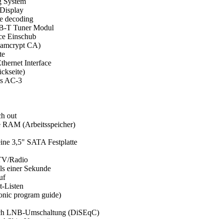
g System
 Display
e decoding
-T Tuner Modul
e Einschub
eamcrypt CA)
te
hernet Interface
ckseite)
ss AC-3
h out
 RAM (Arbeitsspeicher)
ine 3,5" SATA Festplatte
 TV/Radio
ls einer Sekunde
uf
-Listen
onic program guide)
ach LNB-Umschaltung (DiSEqC)