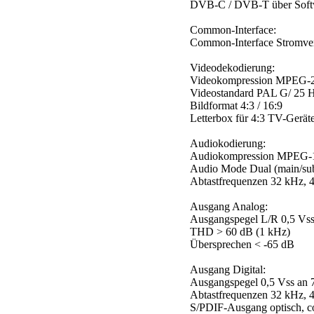
DVB-C / DVB-T über Softw
Common-Interface:
Common-Interface Stromve
Videodekodierung:
Videokompression MPEG-2
Videostandard PAL G/ 25
Bildformat 4:3 / 16:9
Letterbox für 4:3 TV-Gerät
Audiokodierung:
Audiokompression MPEG-1
Audio Mode Dual (main/sub
Abtastfrequenzen 32 kHz, 
Ausgang Analog:
Ausgangspegel L/R 0,5 Vs
THD > 60 dB (1 kHz)
Übersprechen < -65 dB
Ausgang Digital:
Ausgangspegel 0,5 Vss an
Abtastfrequenzen 32 kHz, 
S/PDIF-Ausgang optisch, c