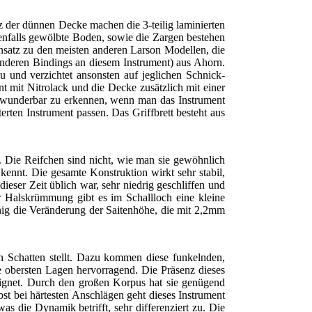
 der dünnen Decke machen die 3-teilig laminierten
benfalls gewölbte Boden, sowie die Zargen bestehen
ensatz zu den meisten anderen Larson Modellen, die
 anderen Bindings an diesem Instrument) aus Ahorn.
eu und verzichtet ansonsten auf jeglichen Schnick-
nt mit Nitrolack und die Decke zusätzlich mit einer
nd wunderbar zu erkennen, wenn man das Instrument
rten Instrument passen. Das Griffbrett besteht aus
n. Die Reifchen sind nicht, wie man sie gewöhnlich
kennt. Die gesamte Konstruktion wirkt sehr stabil,
eser Zeit üblich war, sehr niedrig geschliffen und
er Halskrümmung gibt es im Schallloch eine kleine
nig die Veränderung der Saitenhöhe, die mit 2,2mm
den Schatten stellt. Dazu kommen diese funkelnden,
e obersten Lagen hervorragend. Die Präsenz dieses
geeignet. Durch den großen Korpus hat sie genügend
bst bei härtesten Anschlägen geht dieses Instrument
as die Dynamik betrifft, sehr differenziert zu. Die