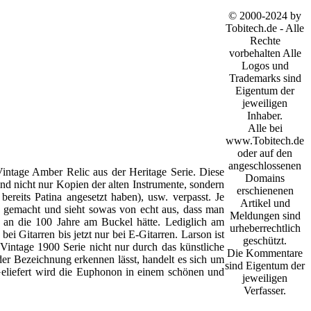
© 2000-2024 by
Tobitech.de - Alle
Rechte
vorbehalten Alle
Logos und
Trademarks sind
Eigentum der
jeweiligen
Inhaber.
Alle bei
www.Tobitech.de
oder auf den
angeschlossenen
intage Amber Relic aus der Heritage Serie. Diese
Domains
ind nicht nur Kopien der alten Instrumente, sondern
erschienenen
bereits Patina angesetzt haben), usw. verpasst. Je
Artikel und
d gemacht und sieht sowas von echt aus, dass man
Meldungen sind
s an die 100 Jahre am Buckel hätte. Lediglich am
urheberrechtlich
ei Gitarren bis jetzt nur bei E-Gitarren. Larson ist
geschützt.
 Vintage 1900 Serie nicht nur durch das künstliche
Die Kommentare
er Bezeichnung erkennen lässt, handelt es sich um
sind Eigentum der
Geliefert wird die Euphonon in einem schönen und
jeweiligen
Verfasser.