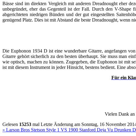
Bässe sind im direkten Vergleich mit anderen Dreadnought eher dez
unbegründet, eher das Gegenteil ist der Fall. Durch den V-Shape f
abgerichteten niedrigen Bünden und der gut eingestellten Saitenhöh
genügend Platz. Dies ist mit Abstand die beste Dreadnought, wenn nich
Die Euphonon 1934 D ist eine wunderbare Gitarre, angefangen von d
Gitarre gehört sicherlich zu den besten überhaupt. Sie muss man ein
wie optisch, machen zu können. Zugegeben, die Euphonon ist mit sei
ist mit diesem Instrument in jeder Hinsicht, bestens bedient. Eine a
Für ein Kla
Vielen Dank an
Gelesen
15253
mal
Letzte Änderung am Sonntag, 16 November 201
« Larson Bros Stetson Style 1 VS 1900
Stanford Deja Vu Drunken D