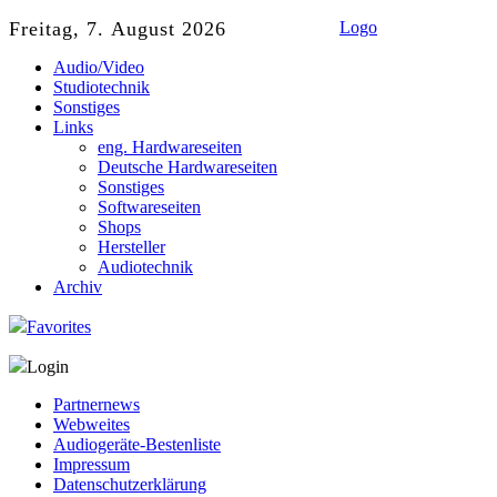
Freitag, 7. August 2026
Logo
Audio/Video
Studiotechnik
Sonstiges
Links
eng. Hardwareseiten
Deutsche Hardwareseiten
Sonstiges
Softwareseiten
Shops
Hersteller
Audiotechnik
Archiv
Favorites
Login
Partnernews
Webweites
Audiogeräte-Bestenliste
Impressum
Datenschutzerklärung