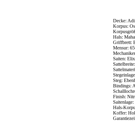
Decke: Ad
Korpus: Ost
Korpusgröß
Hals: Maha
Griffbrett:
Mensur: 6
Mechaniken:
Saiten: El
Sattelbrei
Sattelmater
Stegeinlag
Steg: Eben
Bindings: 
Schalllochr
Finish: Nit
Saitenlage
Hals-Korpu
Koffer: Ho
Garantiezei