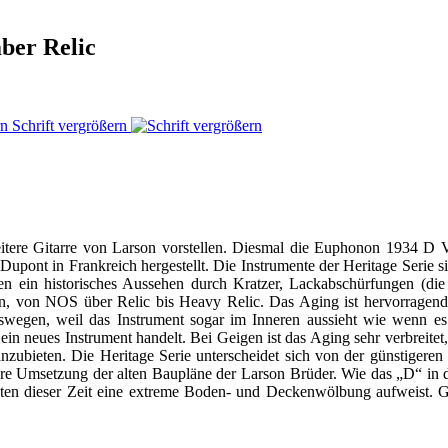
ber Relic
Schrift vergrößern
tere Gitarre von Larson vorstellen. Diesmal die Euphonon 1934 D V
Dupont in Frankreich hergestellt. Die Instrumente der Heritage Serie s
ten ein historisches Aussehen durch Kratzer, Lackabschürfungen (die 
fen, von NOS über Relic bis Heavy Relic. Das Aging ist hervorragen
deswegen, weil das Instrument sogar im Inneren aussieht wie wenn e
n neues Instrument handelt. Bei Geigen ist das Aging sehr verbreitet, b
 anzubieten. Die Heritage Serie unterscheidet sich von der günstigeren
re Umsetzung der alten Baupläne der Larson Brüder. Wie das „D“ in d
enten dieser Zeit eine extreme Boden- und Deckenwölbung aufweist. 