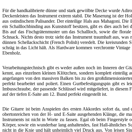
Für die handkalibrierte dünne und stark gewölbte Decke wurde Adir
Deckenleisten das Instrument extrem stabil. Die Maserung ist der Ho
aus ostindischem Palisander. Der einteilige Hals aus Mahagoni. Die
ein Schalllochbinding aus Kunststoff besitzen, gibt es dies auch be
Bis auf das Fischgrätenmuster um das Schallloch, sowie die florale 
Schnack. Nichts desto trotz sieht das Instrument traumhaft aus, was 
dünnen Schellackschicht (French Polish) veredelt. Die kreisrunden 
schräg in das Licht hält. Als Hardware kommen verchromte Vintage Me
Ebenholz.
Verarbeitungstechnisch gibt es weder außen noch im Inneren der Git
kennt, aus einzelnen kleinen Klötzchen, sondern komplett einteilig 
angefangen von den massiven Balken bis zu den großdimensionierten L
perfekt bearbeitet und poliert. Einen Gurtbefestigungspin gibt es
Imbusschraube, der passende Schlüssel wird mitgeliefert, in diesem
auf der tiefen E-Saite am 12. Bund perfekt eingestellt ist.
Die Gitarre ist beim Anspielen des ersten Akkordes sofort da, und d
obertonreichen von der H- und E-Saite ausgehenden Klänge, die man
Instruments ist nicht in Worte zu fassen. Egal ob beim Fingerstyle 
Körper, sowie ein wunderbar lang anhaltendes, fast Hall-ähnliches Su
nicht in die Knie und hält unheimlich viel Druck aus. Von leisen Sing