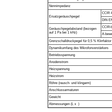
Nennimpedanz
CCIR 
Ersatzgeräuschpegel
DIN E
CCIR-b
Geräuschpegelabstand (bezogen
auf 1 Pa bei 1 kHz)
A-bewe
Grenzschalldruckpegel für 0,5 % Klirrfaktor
Dynamikumfang des Mikrofonverstärkers
Betriebsspannung
Anodenstrom
Heizspannung
Heizstrom
Röhre (rausch- und klingarm)
Anschlussarmaturen
Gewicht
Abmessungen (L x
)