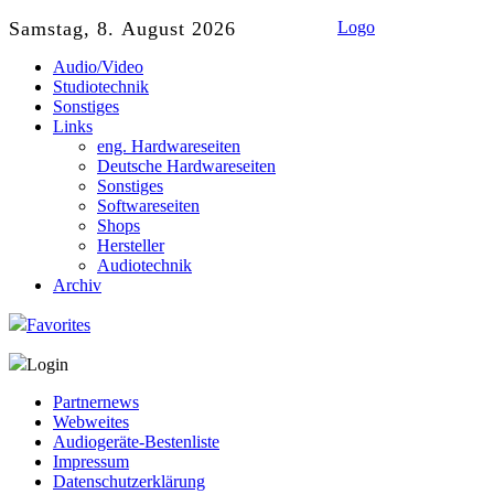
Samstag, 8. August 2026
Logo
Audio/Video
Studiotechnik
Sonstiges
Links
eng. Hardwareseiten
Deutsche Hardwareseiten
Sonstiges
Softwareseiten
Shops
Hersteller
Audiotechnik
Archiv
Favorites
Login
Partnernews
Webweites
Audiogeräte-Bestenliste
Impressum
Datenschutzerklärung