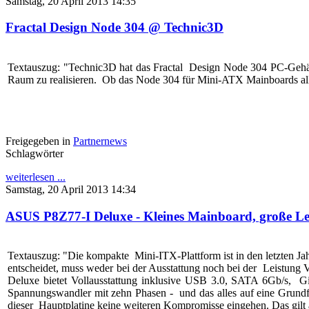
Samstag, 20 April 2013 14:35
Fractal Design Node 304 @ Technic3D
Textauszug: "Technic3D hat das Fractal Design Node 304 PC-Gehäu
Raum zu realisieren. Ob das Node 304 für Mini-ATX Mainboards all
Freigegeben in
Partnernews
Schlagwörter
weiterlesen ...
Samstag, 20 April 2013 14:34
ASUS P8Z77-I Deluxe - Kleines Mainboard, große L
Textauszug: "Die kompakte Mini-ITX-Plattform ist in den letzten Ja
entscheidet, muss weder bei der Ausstattung noch bei der Leistung 
Deluxe bietet Vollausstattung inklusive USB 3.0, SATA 6Gb/s, 
Spannungswandler mit zehn Phasen - und das alles auf eine Grund
dieser Hauptplatine keine weiteren Kompromisse eingehen. Das gilt