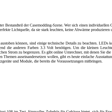
ester Bestandteil der Casemodding-Szene. Wer sich einen individuelle
erfekte Lichtquelle, da sie stark leuchten, keine Abwärme produziere
stoben können, sind einige technische Details zu beachten. LEDs ko
rend die anderen Farben 3.3 Volt benötigen. Um die kleinen Leucht
schen Strom zu begrenzen. Es gibt online Umrechner, mit denen Sie di
 Themen auseinandersetzen wollen, gibt es heute einfache Ausstattun
tzgeräte und Module, die bereits die Voraussetzungen mitbringen.
ust 108 im Test. Sinnvolles Zubehör für Gehäuse bietet sich für Fra