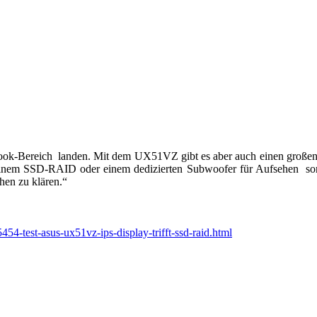
abook-Bereich landen. Mit dem UX51VZ gibt es aber auch einen große
einem SSD-RAID oder einem dedizierten Subwoofer für Aufsehen sor
chen zu klären.“
4-test-asus-ux51vz-ips-display-trifft-ssd-raid.html