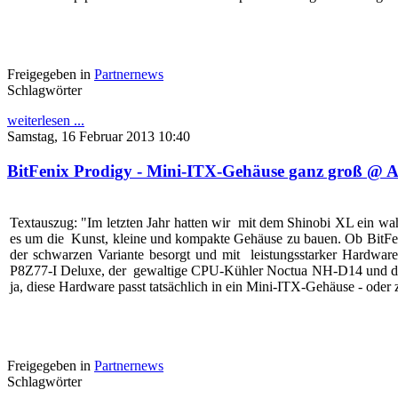
Freigegeben in
Partnernews
Schlagwörter
weiterlesen ...
Samstag, 16 Februar 2013 10:40
BitFenix Prodigy - Mini-ITX-Gehäuse ganz groß @ 
Textauszug: "Im letzten Jahr hatten wir mit dem Shinobi XL ein wah
es um die Kunst, kleine und kompakte Gehäuse zu bauen. Ob BitFen
der schwarzen Variante besorgt und mit leistungsstarker Hardwar
P8Z77-I Deluxe, der gewaltige CPU-Kühler Noctua NH-D14 und die ex
ja, diese Hardware passt tatsächlich in ein Mini-ITX-Gehäuse - oder
Freigegeben in
Partnernews
Schlagwörter