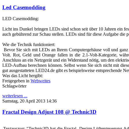
Led Casemodding
LED Casemodding:
Licht ins Dunkel bringen LEDs sind schon seit über 10 Jahren ein f
auch gebührend zur Schau stellen. LEDs sind für diese Aufgabe die p
Wie die Technik funktioniert:
Bevor Sie sich mit LEDs an Ihrem Computergehäuse voll und ganz au
Volt. Rot, Geld und Orange fallen in die 2.1-Volt-Kategorie, wäh
Anschluss an ein Netzgerät und ein Widerstand nötig, um den elektri
LED-Aufbau berechnen können. Selbst wenn Sie sich nicht mit diesen
gut ausgestatteten LED24.de gibt es beispielsweise entsprechende Ne
Was das Licht hergibt:
Freigegeben in
Webweites
Schlagwörter
weiterlesen ...
Samstag, 20 April 2013 14:36
Fractal Design Adjust 108 @ Technic3D
Textauszug: "Technic3D hat die Fractal Design Lüftersteuerung Adj