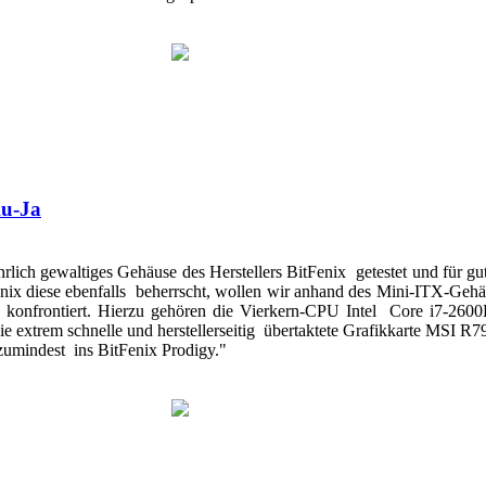
Au-Ja
rlich gewaltiges Gehäuse des Herstellers BitFenix getestet und für gu
ix diese ebenfalls beherrscht, wollen wir anhand des Mini-ITX-Gehäu
e konfrontiert. Hierzu gehören die Vierkern-CPU Intel Core i7-26
trem schnelle und herstellerseitig übertaktete Grafikkarte MSI R797
 zumindest ins BitFenix Prodigy."