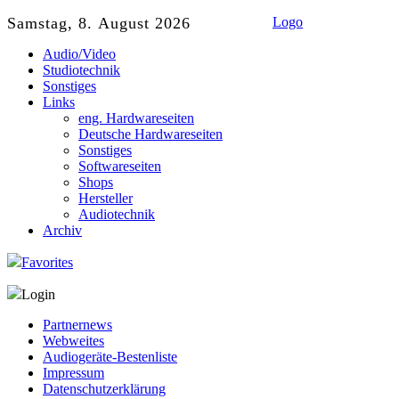
Samstag, 8. August 2026
Logo
Audio/Video
Studiotechnik
Sonstiges
Links
eng. Hardwareseiten
Deutsche Hardwareseiten
Sonstiges
Softwareseiten
Shops
Hersteller
Audiotechnik
Archiv
Favorites
Login
Partnernews
Webweites
Audiogeräte-Bestenliste
Impressum
Datenschutzerklärung