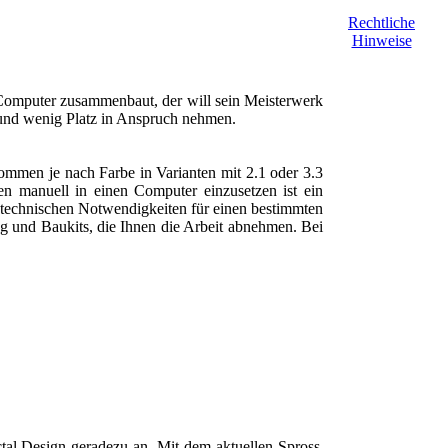
Rechtliche
Hinweise
n Computer zusammenbaut, der will sein Meisterwerk
n und wenig Platz in Anspruch nehmen.
mmen je nach Farbe in Varianten mit 2.1 oder 3.3
en manuell in einen Computer einzusetzen ist ein
e technischen Notwendigkeiten für einen bestimmten
g und Baukits, die Ihnen die Arbeit abnehmen. Bei
ctal Design geradezu an. Mit dem aktuellen Spross