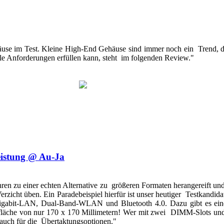
se im Test. Kleine High-End Gehäuse sind immer noch ein Trend, da 
e Anforderungen erfüllen kann, steht im folgenden Review."
eistung @ Au-Ja
hren zu einer echten Alternative zu größeren Formaten herangereift u
Verzicht üben. Ein Paradebeispiel hierfür ist unser heutiger Testka
Gigabit-LAN, Dual-Band-WLAN und Bluetooth 4.0. Dazu gibt es ein
fläche von nur 170 x 170 Millimetern! Wer mit zwei DIMM-Slots und
 auch für die Übertaktungsoptionen."