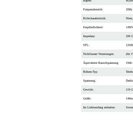
Kapsel:
M260, 
Frequenzbereich:
20Hz -
Richtcharakteristik:
Niere,
Empfindlichkeit:
14MV/P
Impedanz:
200 
SPL:
120d
Nichtlineare Verzerrungen:
(für 
Äquivalente Rauschspannung:
19db (
Röhren-Typ:
Telefu
Spannung:
Dedizi
Gewicht:
119 G
Größe:
140mm
Im Lieferumfang enthalten:
Stromv