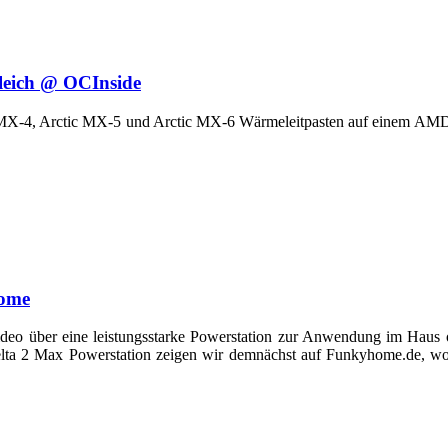
leich @ OCInside
tic MX-4, Arctic MX-5 und Arctic MX-6 Wärmeleitpasten auf einem AM
home
o über eine leistungsstarke Powerstation zur Anwendung im Haus o
elta 2 Max Powerstation zeigen wir demnächst auf Funkyhome.de, wob