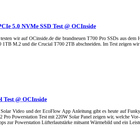
 PCIe 5.0 NVMe SSD Test @ OCInside
testen wir auf OCinside.de die brandneuen T700 Pro SSDs aus dem H
700 1TB M.2 und die Crucial T700 2TB abschneiden. Im Test zeigen w
el Test @ OCInside
 Solar Video und der EcoFlow App Anleitung gibt es heute auf Funk
 Pro Powerstation Test mit 220W Solar Panel zeigen wir, welche Vor- 
ipps zur Powerstation Lüfterlautstärke mitsamt Wärmebild und ein Lei