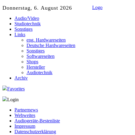
Donnerstag, 6. August 2026
Logo
Audio/Video
Studiotechnik
Sonstiges
Links
eng. Hardwareseiten
Deutsche Hardwareseiten
Sonstiges
Softwareseiten
Shops
Hersteller
Audiotechnik
Archiv
Favorites
Login
Partnernews
Webweites
Audiogeräte-Bestenliste
Impressum
Datenschutzerklärung