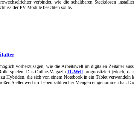
owechselrichter verbindet, wie die schaltbaren Steckdosen install
hluss der PV-Module beachten sollte.
talter
glich vorherzusagen, wie die Arbeitswelt im digitalen Zeitalter auss
Rolle spielen. Das Online-Magazin
IT-Welt
prognostiziert jedoch, da
 Hybriden, die sich von einem Notebook in ein Tablet verwandeln lass
großen Stellenwert im Leben zahlreicher Mengen eingenommen hat. Dies