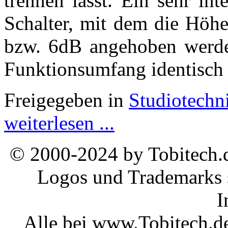
trennen lässt. Ein sehr int
Schalter, mit dem die Höh
bzw. 6dB angehoben werde
Funktionsumfang identisch 
Freigegeben in
Studiotechn
weiterlesen ...
© 2000-2024 by Tobitech.d
Logos und Trademarks s
I
Alle bei www.Tobitech.d