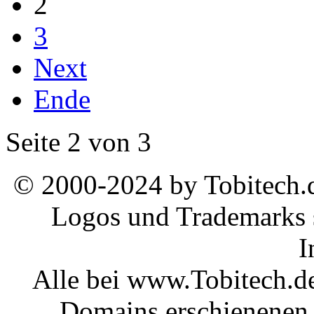
2
3
Next
Ende
Seite 2 von 3
© 2000-2024 by Tobitech.d
Logos und Trademarks s
I
Alle bei www.Tobitech.d
Domains erschienenen 